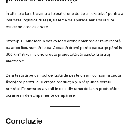
În ultimele luni, Ucraina a folosit drone de tip „mid-strike” pentru a
lovi baze logistice rusești, sisteme de apărare aeriană și rute
critice de aprovizionare.
Startup-ul Wingtech a dezvoltat o dronă bombardier reutilizabilă
cu aripă fixă, numită Haba. Această dronă poate parcurge până la
300 km într-o misiune și este proiectată să reziste la bruiaj
electronic.
Deja testată pe câmpul de luptă de peste un an, compania caută
finanțare pentru a-și crește producția și a răspunde cererii
armatei. Finanțarea a venit în cele din urmă de la un producător
ucrainean de echipamente de apărare.
Concluzie