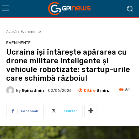
Acasă
Evenimente
EVENIMENTE
Ucraina își întărește apărarea cu
drone militare inteligente și
vehicule robotizate: startup-urile
care schimbă războiul
81
Citire
3
min.
By
Gpinadmin
02/06/2026
Facebook
Twitter