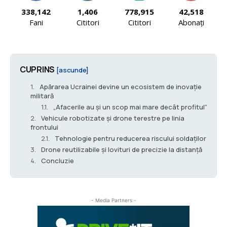
338,142
1,406
778,915
42,518
Fani
Cititori
Cititori
Abonați
CUPRINS
[ascunde]
Apărarea Ucrainei devine un ecosistem de inovație
militară
„Afacerile au și un scop mai mare decât profitul”
Vehicule robotizate și drone terestre pe linia
frontului
Tehnologie pentru reducerea riscului soldaților
Drone reutilizabile și lovituri de precizie la distanță
Concluzie
- Media Partners -