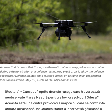
A drone that is controlled through a fiberoptic cable is snagged in its own cable
during a demonstration at a defense technology event organized by the defence
accelerator Defence Builder, amid Russia's attack on Ukraine, in an unspecified
location in Ukraine, May 30, 2026. REUTERS/Thomas Peter
(Reuters) – Cum pot fi oprite dronele rusești care traversează
neobservate Marea Neagră pentru a lovi orașul-port Odesa?
Aceasta este una dintre provocările majore cu care se confruntă
armata ucraineană, iar Charles Maher a încercat să găsească o