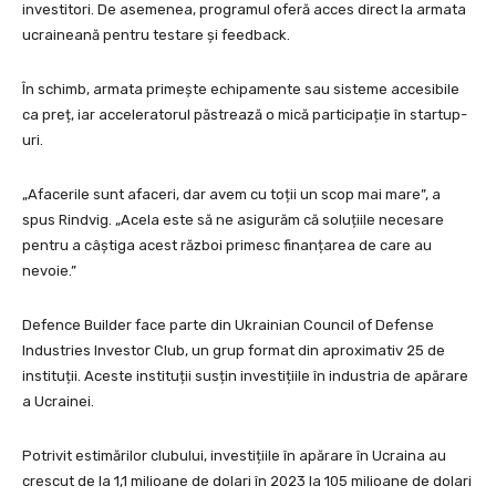
investitori. De asemenea, programul oferă acces direct la armata
ucraineană pentru testare și feedback.
În schimb, armata primește echipamente sau sisteme accesibile
ca preț, iar acceleratorul păstrează o mică participație în startup-
uri.
„Afacerile sunt afaceri, dar avem cu toții un scop mai mare”, a
spus Rindvig. „Acela este să ne asigurăm că soluțiile necesare
pentru a câștiga acest război primesc finanțarea de care au
nevoie.”
Defence Builder face parte din Ukrainian Council of Defense
Industries Investor Club, un grup format din aproximativ 25 de
instituții. Aceste instituții susțin investițiile în industria de apărare
a Ucrainei.
Potrivit estimărilor clubului, investițiile în apărare în Ucraina au
crescut de la 1,1 milioane de dolari în 2023 la 105 milioane de dolari