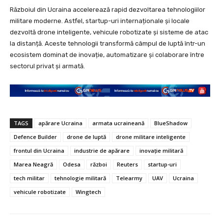
Războiul din Ucraina accelerează rapid dezvoltarea tehnologiilor
militare moderne. Astfel, startup-uri internaționale și locale
dezvoltă drone inteligente, vehicule robotizate și sisteme de atac
la distanță. Aceste tehnologii transformă câmpul de luptă într-un
ecosistem dominat de inovație, automatizare și colaborare între
sectorul privat și armată.
TAGS
apărare Ucraina
armata ucraineană
BlueShadow
Defence Builder
drone de luptă
drone militare inteligente
frontul din Ucraina
industrie de apărare
inovație militară
Marea Neagră
Odesa
război
Reuters
startup-uri
tech militar
tehnologie militară
Telearmy
UAV
Ucraina
vehicule robotizate
Wingtech