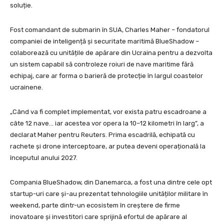
soluție.
Fost comandant de submarin în SUA, Charles Maher – fondatorul
companiei de inteligență și securitate maritimă BlueShadow –
colaborează cu unitățile de apărare din Ucraina pentru a dezvolta
un sistem capabil să controleze roiuri de nave maritime fără
echipaj, care ar forma o barieră de protecție în largul coastelor
ucrainene.
„Când va fi complet implementat, vor exista patru escadroane a
câte 12 nave… iar acestea vor opera la 10–12 kilometri în larg”, a
declarat Maher pentru Reuters. Prima escadrilă, echipată cu
rachete și drone interceptoare, ar putea deveni operațională la
începutul anului 2027.
Compania BlueShadow, din Danemarca, a fost una dintre cele opt
startup-uri care și-au prezentat tehnologiile unităților militare în
weekend, parte dintr-un ecosistem în creștere de firme
inovatoare și investitori care sprijină efortul de apărare al