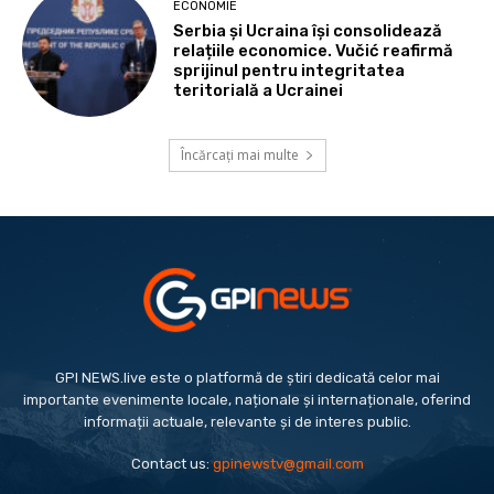
ECONOMIE
Serbia și Ucraina își consolidează
relațiile economice. Vučić reafirmă
sprijinul pentru integritatea
teritorială a Ucrainei
Încărcați mai multe
GPI NEWS.live este o platformă de știri dedicată celor mai
importante evenimente locale, naționale și internaționale, oferind
informații actuale, relevante și de interes public.
Contact us:
gpinewstv@gmail.com