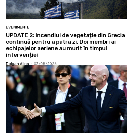
EVENIMENTE
UPDATE 2: Incendiul de vegetație din Grecia
continuă pentru a patra zi. Doi membri ai
echipajelor aeriene au murit în timpul
intervenției
Dolgan Alina
-
03/08/2026