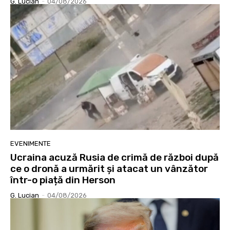
G. Lucian
-
04/08/2026
EVENIMENTE
Ucraina acuză Rusia de crimă de război după
ce o dronă a urmărit și atacat un vânzător
într-o piață din Herson
G. Lucian
-
04/08/2026