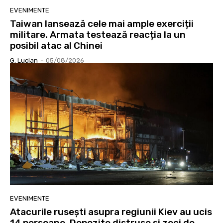
EVENIMENTE
Taiwan lansează cele mai ample exerciții
militare. Armata testează reacția la un
posibil atac al Chinei
G. Lucian
-
05/08/2026
EVENIMENTE
Atacurile rusești asupra regiunii Kiev au ucis
14 persoane. Depozite distruse și zeci de