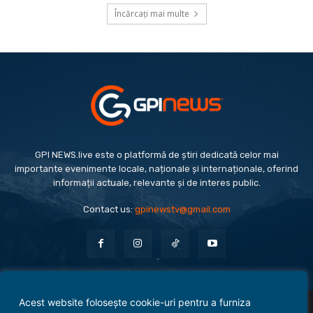
Încărcați mai multe
GPI NEWS.live este o platformă de știri dedicată celor mai
importante evenimente locale, naționale și internaționale, oferind
informații actuale, relevante și de interes public.
Contact us:
gpinewstv@gmail.com
Acest website folosește cookie-uri pentru a furniza
Evenimente
Politică
Economie
Social
Sport