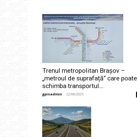
Trenul metropolitan Brașov –
„metroul de suprafață” care poate
schimba transportul...
gpinadmin
-
22/08/2025