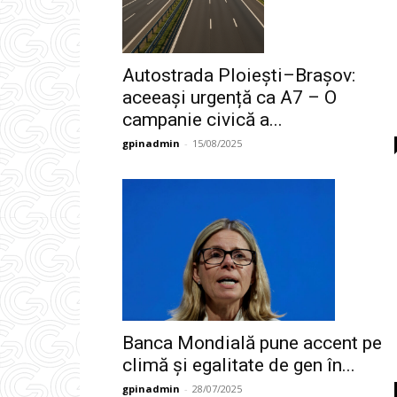
Autostrada Ploiești–Brașov:
aceeași urgență ca A7 – O
campanie civică a...
gpinadmin
-
15/08/2025
Banca Mondială pune accent pe
climă și egalitate de gen în...
gpinadmin
-
28/07/2025