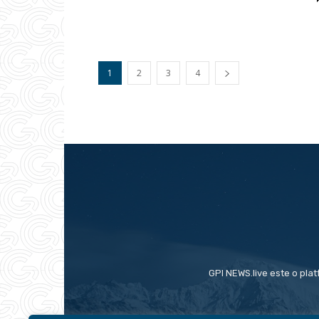
1
2
3
4
GPI NEWS.live este o plat