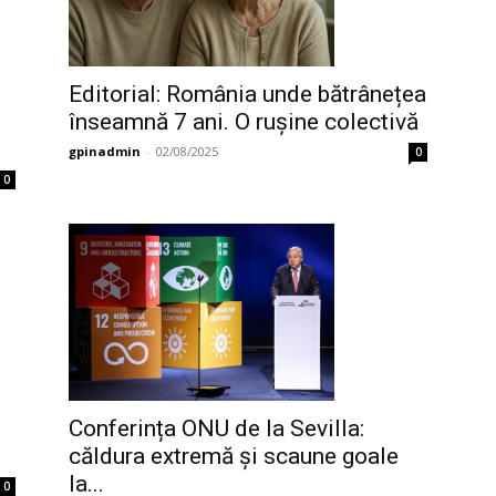
Editorial: România unde bătrânețea
înseamnă 7 ani. O rușine colectivă
gpinadmin
-
02/08/2025
0
0
Conferința ONU de la Sevilla:
căldura extremă și scaune goale
la...
0