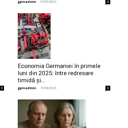
gpinadmin
-
07/09/2025
0
Economia Germaniei în primele
luni din 2025: între redresare
timidă și...
gpinadmin
-
19/08/2025
0
0