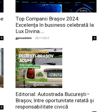
se
Top Companii Brașov 2024:
Excelența în business celebrată la
Lux Divina....
gpinadmin
-
28/11/2025
0
0
Editorial: Autostrada București–
Brașov, între oportunitate ratată și
responsabilitate civică
0