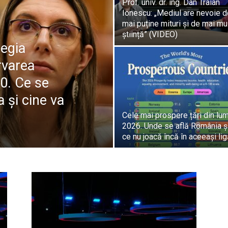
Prof. univ. dr. ing. Dan Traian
Ionescu: „Mediul are nevoie d
mai puține mituri și de mai mu
știință” (VIDEO)
tegia
rvarea
0. Ce se
și cine va
Cele mai prospere țări din lum
2026. Unde se află România ș
ce nu joacă încă în aceeași li