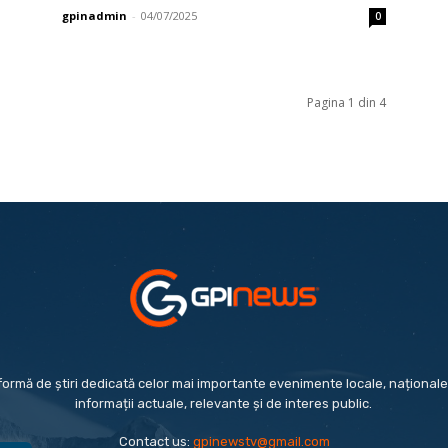
gpinadmin
-
04/07/2025
0
Pagina 1 din 4
formă de știri dedicată celor mai importante evenimente locale, naționale 
informații actuale, relevante și de interes public.
Contact us:
gpinewstv@gmail.com