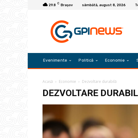
C
29.8
Braşov
sâmbătă, august 8, 2026
T
Evenimente
Politică
Economie
Acasă
Economie
Dezvoltare durabilă
DEZVOLTARE DURABI