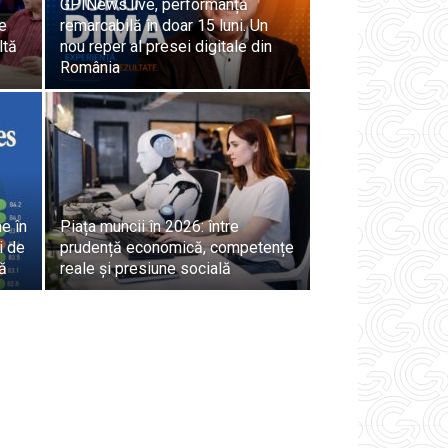
GPINews.live, performanță
e
remarcabilă în doar 15 luni. Un
ltă
nou reper al presei digitale din
România
e în
Piața muncii în 2026: între
i de
prudență economică, competențe
gă
reale și presiune socială