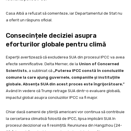
Casa Albă a refuzat să comenteze, iar Departamentul de Stat nu
a oferit un răspuns oficial.
Consecințele deciziei asupra
eforturilor globale pentru climă
Experții avertizează că excluderea SUA din procesul IPCC va avea
efecte semnificative. Delta Merner, de la
Union of Concerned
Scientists
, a subliniat că
„Puterea IPCC constă în concluziile
comune la care ajung guvernele, companiile și instituțiile
globale. Absența SUA din acest proces este îngrijorătoare.”
Având în vedere că Trump retrage SUA dintr-o evaluare globală,
impactul global asupra concluziilor IPCC va fi major.
Chiar dacă oamenii de știință americani vor continua să contribuie
la cercetarea climatică folosită de IPCC, lipsa implicării SUA în
procesul decizional va fi resimțită. Reuniunea din Hangzhou (24-