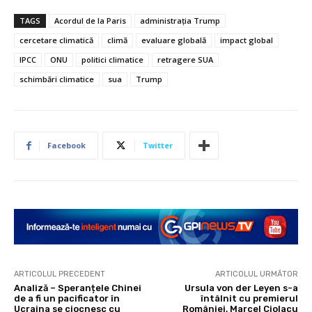
TAGS
Acordul de la Paris
administrația Trump
cercetare climatică
climă
evaluare globală
impact global
IPCC
ONU
politici climatice
retragere SUA
schimbări climatice
sua
Trump
Facebook
Twitter
ARTICOLUL PRECEDENT
ARTICOLUL URMĂTOR
Analiză – Speranțele Chinei
Ursula von der Leyen s-a
de a fi un pacificator în
întâlnit cu premierul
Ucraina se ciocnesc cu
României, Marcel Ciolacu