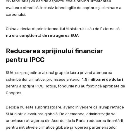
28 februarie) va decide aspecte-cheie privind următoarea
evaluare climatică, inclusiv tehnologiile de captare și eliminare a
carbonului.
China a declarat prin intermediul Ministerului său de Externe că
nu era conștientă de retragerea SUA
.
Reducerea sprijinului financiar
pentru IPCC
SUA, co-președinte al unui grup de lucru privind atenuarea
schimbărilor climatice, promisese anterior
1,5 milioane de dolari
pentru a sprijini IPCC. Totuși, fondurile nu au fost încă aprobate de
Congres.
Decizia nu este surprinzătoare, având în vedere că Trump retrage
SUA dintr-o evaluare globală. De asemenea, administrația sa
anunțase retragerea din Acordul de la Paris, reducerea finanțării
pentru inițiativele climatice globale și ruperea parteneriatelor