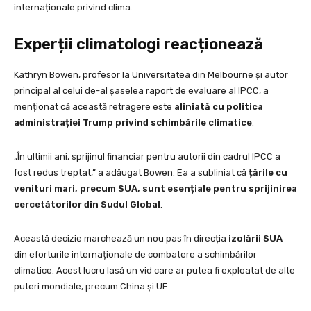
internaționale privind clima.
Experții climatologi reacționează
Kathryn Bowen, profesor la Universitatea din Melbourne și autor
principal al celui de-al șaselea raport de evaluare al IPCC, a
menționat că această retragere este
aliniată cu politica
administrației Trump privind schimbările climatice
.
„În ultimii ani, sprijinul financiar pentru autorii din cadrul IPCC a
fost redus treptat,” a adăugat Bowen. Ea a subliniat că
țările cu
venituri mari, precum SUA, sunt esențiale pentru sprijinirea
cercetătorilor din Sudul Global
.
Această decizie marchează un nou pas în direcția
izolării SUA
din eforturile internaționale de combatere a schimbărilor
climatice. Acest lucru lasă un vid care ar putea fi exploatat de alte
puteri mondiale, precum China și UE.