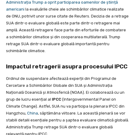
Administrația Trump a oprit participarea oamenilor de știință
americani
la evaluările cheie ale schimbărilor climatice realizate
de ONU, potrivit unor surse citate de Reuters. Decizia de a retrage
SUA dintr-o evaluare globală este parte dintr-o retragere mai
amplă. Această retragere face parte din eforturile de combatere
a schimbărilor climatice și din cooperarea multilaterală. Trump
retrage SUA dintr-o evaluare globală importantă pentru
schimbările climatice.
Impactul retragerii asupra procesului IPCC
Ordinul de suspendare afectează experții din Programul de
Cercetare a Schimbărilor Globale din SUA și Administrația
Națională Oceanică și Atmosferică (NOAA). Ei colaborează cu un
grup de lucru esențial al
IPCC
(Intergovernmental Panel on
Climate Change). Astfel, SUA nu va participa la plenara IPCC din
Hangzhou,
China
, săptămâna viitoare. La această plenară se vor
stabili detalii esențiale pentru a șaptea evaluare climatică globală.
Administrația Trump retrage SUA dintr-o evaluare globală
relevantă pentru IPCC.