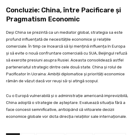
Concluzie: China, între Pacificare și
Pragmatism Economic
Deși China se prezintă ca un mediator global, strategia sa este
profund influențată de necesitățile economice și relațiile
comerciale. În timp ce încearcă să își mențină influența în Europa
și să evite o nouă confruntare comercială cu SUA, Beijingul refuză
să exercite presiuni asupra Rusiei. Aceasta consolidează astfel
parteneriatul strategic dintre cele două state. China și rolul de
Pacificator în Ucraina: Ambiții diplomatice și priorități economice
rămân de văzut dacă vor reuși să-și atingă scopul.
Cu o Europă vulnerabilă și o administrație americană imprevizibilă,
China adoptă o strategie de așteptare. Evaluează situația fără a
face concesii semnificative, anticipând că viitoarele decizii
economice globale vor dicta direcția relațiilor sale internaționale.