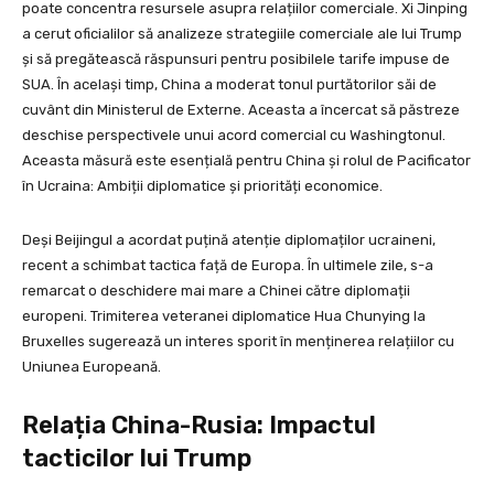
poate concentra resursele asupra relațiilor comerciale. Xi Jinping
a cerut oficialilor să analizeze strategiile comerciale ale lui Trump
și să pregătească răspunsuri pentru posibilele tarife impuse de
SUA. În același timp, China a moderat tonul purtătorilor săi de
cuvânt din Ministerul de Externe. Aceasta a încercat să păstreze
deschise perspectivele unui acord comercial cu Washingtonul.
Aceasta măsură este esențială pentru China și rolul de Pacificator
în Ucraina: Ambiții diplomatice și priorități economice.
Deși Beijingul a acordat puțină atenție diplomaților ucraineni,
recent a schimbat tactica față de Europa. În ultimele zile, s-a
remarcat o deschidere mai mare a Chinei către diplomații
europeni. Trimiterea veteranei diplomatice Hua Chunying la
Bruxelles sugerează un interes sporit în menținerea relațiilor cu
Uniunea Europeană.
Relația China-Rusia: Impactul
tacticilor lui Trump