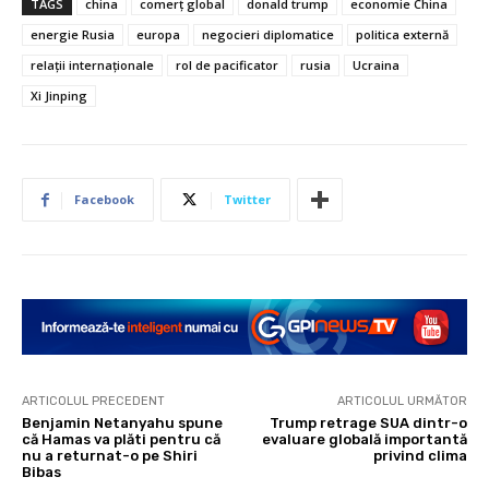
TAGS
china
comerț global
donald trump
economie China
energie Rusia
europa
negocieri diplomatice
politica externă
relații internaționale
rol de pacificator
rusia
Ucraina
Xi Jinping
Facebook
Twitter
ARTICOLUL PRECEDENT
ARTICOLUL URMĂTOR
Benjamin Netanyahu spune
Trump retrage SUA dintr-o
că Hamas va plăti pentru că
evaluare globală importantă
nu a returnat-o pe Shiri
privind clima
Bibas