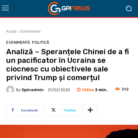
Acasă
Evenimente
EVENIMENTE
POLITICĂ
Analiză – Speranțele Chinei de a fi
un pacificator în Ucraina se
ciocnesc cu obiectivele sale
privind Trump și comerțul
312
Citire
3
min.
By
Gpinadmin
21/02/2025
Facebook
Twitter