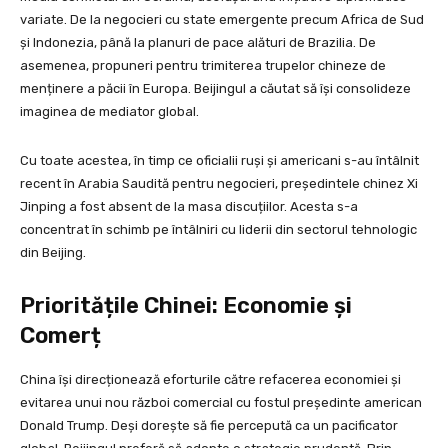
variate. De la negocieri cu state emergente precum Africa de Sud
și Indonezia, până la planuri de pace alături de Brazilia. De
asemenea, propuneri pentru trimiterea trupelor chineze de
menținere a păcii în Europa. Beijingul a căutat să își consolideze
imaginea de mediator global.
Cu toate acestea, în timp ce oficialii ruși și americani s-au întâlnit
recent în Arabia Saudită pentru negocieri, președintele chinez Xi
Jinping a fost absent de la masa discuțiilor. Acesta s-a
concentrat în schimb pe întâlniri cu liderii din sectorul tehnologic
din Beijing.
Prioritățile Chinei: Economie și
Comerț
China își direcționează eforturile către refacerea economiei și
evitarea unui nou război comercial cu fostul președinte american
Donald Trump. Deși dorește să fie percepută ca un pacificator