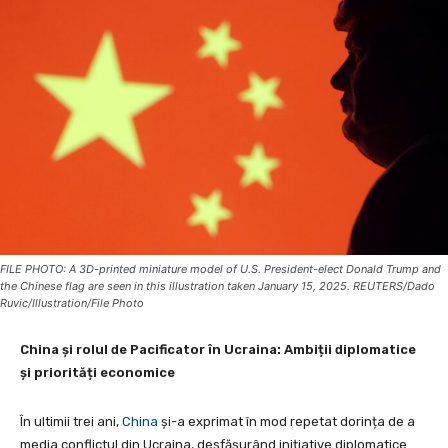
FILE PHOTO: A 3D-printed miniature model of U.S. President-elect Donald Trump and
the Chinese flag are seen in this illustration taken January 15, 2025. REUTERS/Dado
Ruvic/Illustration/File Photo
China și rolul de Pacificator în Ucraina: Ambiții diplomatice
și priorități economice
În ultimii trei ani,
China
și-a exprimat în mod repetat dorința de a
media conflictul din Ucraina, desfășurând inițiative diplomatice