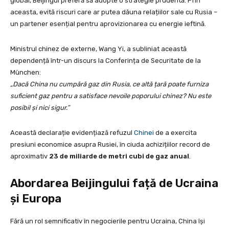
global, Beijingul preferă să adopte o strategie prudentă. Prin
aceasta, evită riscuri care ar putea dăuna relațiilor sale cu Rusia –
un partener esențial pentru aprovizionarea cu energie ieftină.
Ministrul chinez de externe, Wang Yi, a subliniat această
dependență într-un discurs la Conferința de Securitate de la
München:
„Dacă China nu cumpără gaz din Rusia, ce altă țară poate furniza
suficient gaz pentru a satisface nevoile poporului chinez? Nu este
posibil și nici sigur.”
Această declarație evidențiază refuzul
Chinei
de a exercita
presiuni economice asupra Rusiei, în ciuda achizițiilor record de
aproximativ
23 de miliarde de metri cubi de gaz anual
.
Abordarea Beijingului față de Ucraina
și Europa
Fără un rol semnificativ în negocierile pentru Ucraina, China își