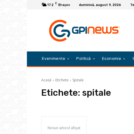
C
17.2
Braşov
duminică, august 9, 2026
Te
Evenimente
Politică
Economie
Acasă
Etichete
Spitale
Etichete:
spitale
Niciun articol afișat