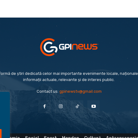
formă de știri dedicată celor mai importante evenimente locale, naționale 
informații actuale, relevante și de interes public.
Contact us:
gpinewstv@gmail.com