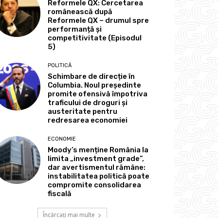
Reformele QX: Cercetarea
românească după
Reformele QX – drumul spre
performanță și
competitivitate (Episodul
5)
POLITICĂ
Schimbare de direcție în
Columbia. Noul președinte
promite ofensivă împotriva
traficului de droguri și
austeritate pentru
redresarea economiei
ECONOMIE
Moody’s menține România la
limita „investment grade”,
dar avertismentul rămâne:
instabilitatea politică poate
compromite consolidarea
fiscală
Încărcați mai multe