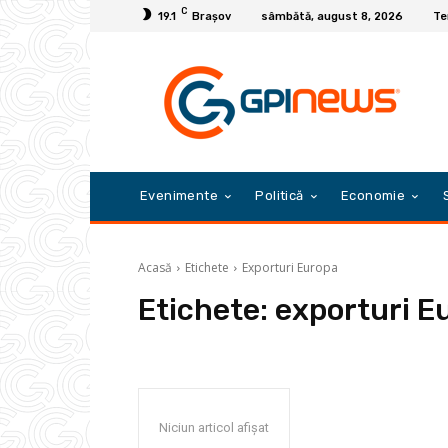
C
19.1
Braşov
sâmbătă, august 8, 2026
Te
Evenimente
Politică
Economie
Acasă
Etichete
Exporturi Europa
Etichete:
exporturi E
Niciun articol afișat