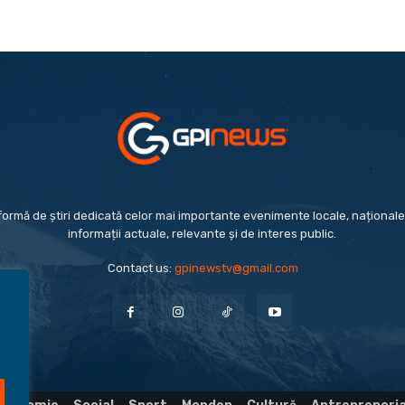
formă de știri dedicată celor mai importante evenimente locale, naționale 
informații actuale, relevante și de interes public.
Contact us:
gpinewstv@gmail.com