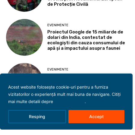
de Protecție Civilă
EVENIMENTE
Proiectul Google de 15 miliarde de
dolari din India, contestat de
ecologiști din cauza consumului de
apă și a impactului asupra faunei
EVENIMENTE
Doi soldați israelieni au fost uciși în
sudul Libanului. Israelul a lansat
atacuri aeriene în timp ce
Acest website folosește cookie-uri pentru a furniza
negocierile continuă la Roma
vizitatorilor o experiență mult mai buna de navigare. Citiți
mai multe detalii depre
politica cookies
.
EVENIMENTE
Resping
Accept
Europa, sufocată de un nou val de
caniculă: Austria înregistrează
temperatură record, iar mai multe
țări se confruntă cu incendii și criză