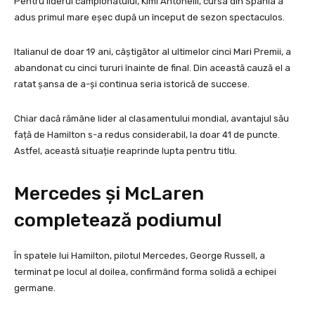
Pentru liderul campionatului, Kimi Antonelli, cursa din Spania a
adus primul mare eșec după un început de sezon spectaculos.
Italianul de doar 19 ani, câștigător al ultimelor cinci Mari Premii, a
abandonat cu cinci tururi înainte de final. Din această cauză el a
ratat șansa de a-și continua seria istorică de succese.
Chiar dacă rămâne lider al clasamentului mondial, avantajul său
față de Hamilton s-a redus considerabil, la doar 41 de puncte.
Astfel, această situație reaprinde lupta pentru titlu.
Mercedes și McLaren
completează podiumul
În spatele lui Hamilton, pilotul Mercedes, George Russell, a
terminat pe locul al doilea, confirmând forma solidă a echipei
germane.