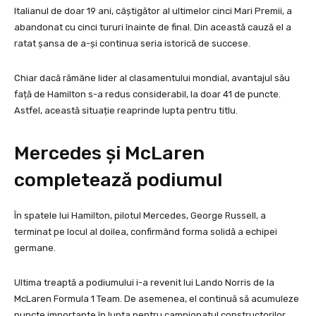
Italianul de doar 19 ani, câștigător al ultimelor cinci Mari Premii, a
abandonat cu cinci tururi înainte de final. Din această cauză el a
ratat șansa de a-și continua seria istorică de succese.
Chiar dacă rămâne lider al clasamentului mondial, avantajul său
față de Hamilton s-a redus considerabil, la doar 41 de puncte.
Astfel, această situație reaprinde lupta pentru titlu.
Mercedes și McLaren
completează podiumul
În spatele lui Hamilton, pilotul Mercedes, George Russell, a
terminat pe locul al doilea, confirmând forma solidă a echipei
germane.
Ultima treaptă a podiumului i-a revenit lui Lando Norris de la
McLaren Formula 1 Team. De asemenea, el continuă să acumuleze
puncte importante în lupta pentru campionatul constructorilor.