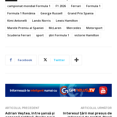
campionat mondial Formula 1
F1 2026
Ferrari
Formula 1
Formula 1 România
George Russell
Grand Prix Spania
Kimi Antonelli
Lando Norris
Lewis Hamilton
Marele Premiu al Spaniei
McLaren
Mercedes
Motorsport
Scuderia Ferrari
sport
știri Formula 1
victorie Hamilton
Facebook
Twitter
ARTICOLUL PRECEDENT
ARTICOLUL URMĂTOR
Adrian Veștea, între șansă și
Interesul țării mai presus de