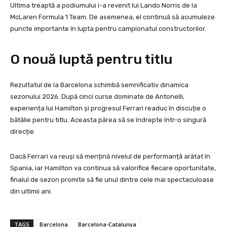
Ultima treaptă a podiumului i-a revenit lui Lando Norris de la
McLaren Formula 1 Team. De asemenea, el continuă să acumuleze
puncte importante în lupta pentru campionatul constructorilor.
O nouă luptă pentru titlu
Rezultatul de la Barcelona schimbă semnificativ dinamica
sezonului 2026. După cinci curse dominate de Antonelli,
experiența lui Hamilton și progresul Ferrari readuc în discuție o
bătălie pentru titlu. Aceasta părea să se îndrepte într-o singură
direcție.
Dacă Ferrari va reuși să mențină nivelul de performanță arătat în
Spania, iar Hamilton va continua să valorifice fiecare oportunitate,
finalul de sezon promite să fie unul dintre cele mai spectaculoase
din ultimii ani.
TAGS
Barcelona
Barcelona-Catalunya