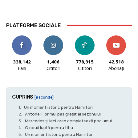
PLATFORME SOCIALE
338,142
1,406
778,915
42,518
Fani
Cititori
Cititori
Abonați
CUPRINS
[ascunde]
Un moment istoric pentru Hamilton
Antonelli, primul pas greșit al sezonului
Mercedes și McLaren completează podiumul
O nouă luptă pentru titlu
Un moment istoric pentru Hamilton