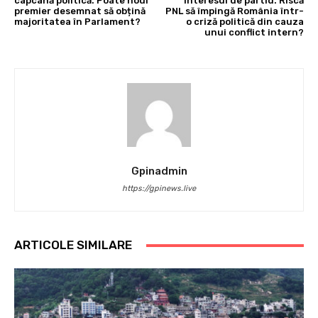
capcană politică. Poate noul
interesul de partid. Riscă
premier desemnat să obțină
PNL să împingă România într-
majoritatea în Parlament?
o criză politică din cauza
unui conflict intern?
Gpinadmin
https://gpinews.live
ARTICOLE SIMILARE