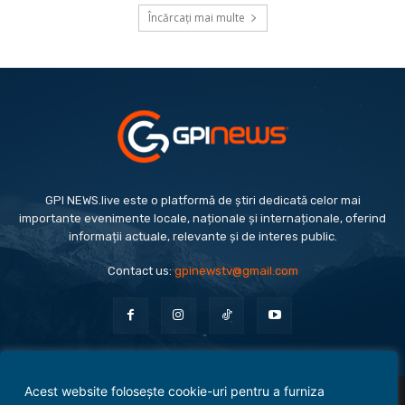
Încărcați mai multe
GPI NEWS.live este o platformă de știri dedicată celor mai
importante evenimente locale, naționale și internaționale, oferind
informații actuale, relevante și de interes public.
Contact us:
gpinewstv@gmail.com
Acest website folosește cookie-uri pentru a furniza
Evenimente
Politică
Economie
Social
Sport