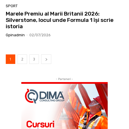
SPORT
Marele Premiu al Marii Britanii 2026:
Silverstone, locul unde Formula 1 își scrie
istoria
Gpinadmin
-
02/07/2026
1
2
3
- Parteneri -