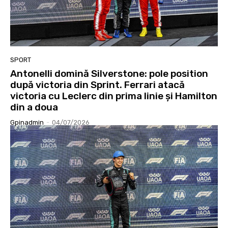
SPORT
Antonelli domină Silverstone: pole position
după victoria din Sprint. Ferrari atacă
victoria cu Leclerc din prima linie și Hamilton
din a doua
Gpinadmin
-
04/07/2026