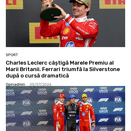
SPORT
Charles Leclerc câștigă Marele Premiu al
Marii Britanii. Ferrari triumfă la Silverstone
după o cursă dramatică
Gpinadmin
-
05/07/2026