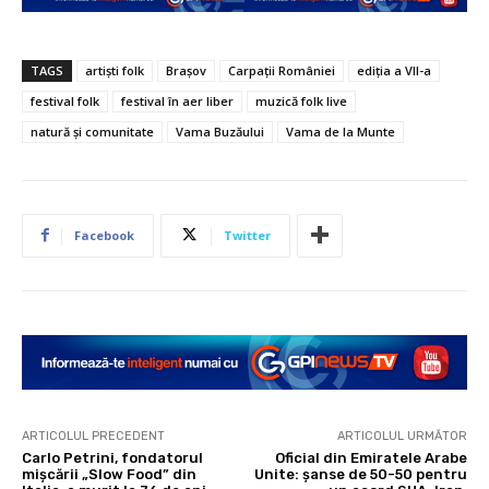
TAGS
artiști folk
Brașov
Carpații României
ediția a VII-a
festival folk
festival în aer liber
muzică folk live
natură și comunitate
Vama Buzăului
Vama de la Munte
Facebook
Twitter
ARTICOLUL PRECEDENT
ARTICOLUL URMĂTOR
Carlo Petrini, fondatorul
Oficial din Emiratele Arabe
mișcării „Slow Food” din
Unite: șanse de 50-50 pentru