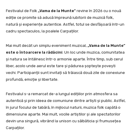
Festivalul de Folk
„Vama de la Munte”
revine în 2026 cu o nouă
ediție ce promite să aducă împreună iubitorii de muzică folk,
natură și experiențe autentice. Astfel, totul se desfășoară într-un
cadru spectaculos, la poalele Carpaților.
Mai mult decât un simplu eveniment muzical,
„Vama de la Munte”
este o întoarcere la rădăcini
. Un loc unde muzica, comunitatea
și natura se întâlnesc într-o armonie aparte. Între timp, sub cerul
liber, acolo unde aerul este tare și pădurea șoptește povești
vechi. Participanții sunt invitați să trăiască două zile de conexiune
profundă, emoție și libertate.
Festivalul s-a remarcat de-a lungul edițiilor prin atmosfera sa
autentică și prin ideea de comuniune dintre artiști și public. Astfel,
în jurul focului de tabără, în mijlocul naturii, muzica folk capătă o
dimensiune aparte. Mai mult, vocile artiștilor și ale spectatorilor
devin una singură, vibrând la unison cu sălbăticia și frumusețea
Carpaților.