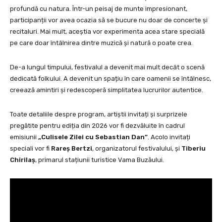
profundă cu natura. Într-un peisaj de munte impresionant,
participanții vor avea ocazia să se bucure nu doar de concerte și
recitaluri. Mai mult, aceștia vor experimenta acea stare specială
pe care doar întâlnirea dintre muzică și natură o poate crea.
De-a lungul timpului, festivalul a devenit mai mult decât o scenă
dedicată folkului. A devenit un spațiu în care oamenii se întâlnesc,
creează amintiri și redescoperă simplitatea lucrurilor autentice.
Toate detaliile despre program, artiștii invitați și surprizele
pregătite pentru ediția din 2026 vor fi dezvăluite în cadrul
emisiunii
„Culisele Zilei cu Sebastian Dan”
. Acolo invitați
speciali vor fi
Rareș Bertzi
, organizatorul festivalului, și
Tiberiu
Chirilaș
, primarul stațiunii turistice Vama Buzăului.