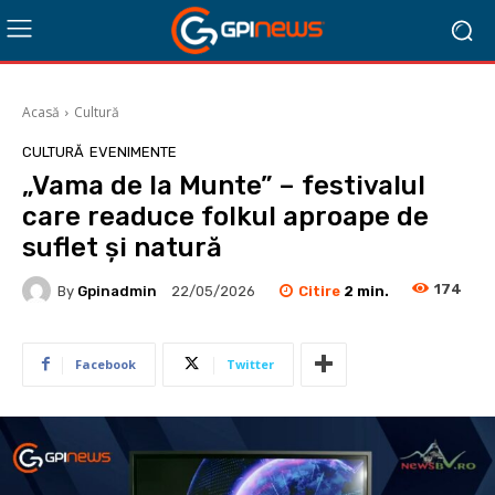
Acasă
Cultură
CULTURĂ
EVENIMENTE
„Vama de la Munte” – festivalul
care readuce folkul aproape de
suflet și natură
174
Citire
2
min.
By
Gpinadmin
22/05/2026
Facebook
Twitter