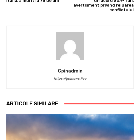
Italia, a murit la 76 de ani
un acord SUA-Iran,
avertisment privind reluarea
conflictului
Gpinadmin
https://gpinews.live
ARTICOLE SIMILARE