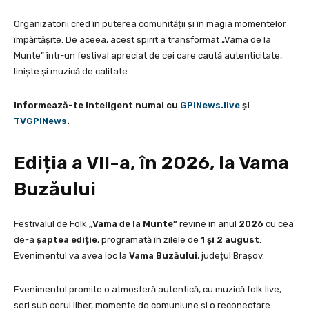
Organizatorii cred în puterea comunității și în magia momentelor
împărtășite. De aceea, acest spirit a transformat „Vama de la
Munte” într-un festival apreciat de cei care caută autenticitate,
liniște și muzică de calitate.
Informează-te inteligent numai cu
GPINews.live
şi
TVGPINews
.
Ediția a VII-a, în 2026, la Vama
Buzăului
Festivalul de Folk
„Vama de la Munte”
revine în anul
2026
cu cea
de-a
șaptea ediție
, programată în zilele de
1 și 2 august
.
Evenimentul va avea loc la
Vama Buzăului
, județul Brașov.
Evenimentul promite o atmosferă autentică, cu muzică folk live,
seri sub cerul liber, momente de comuniune și o reconectare