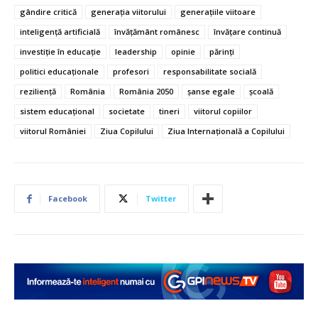
gândire critică
generația viitorului
generațiile viitoare
inteligență artificială
învățământ românesc
învățare continuă
investiție în educație
leadership
opinie
părinți
politici educaționale
profesori
responsabilitate socială
reziliență
România
România 2050
șanse egale
școală
sistem educațional
societate
tineri
viitorul copiilor
viitorul României
Ziua Copilului
Ziua Internațională a Copilului
Facebook
Twitter