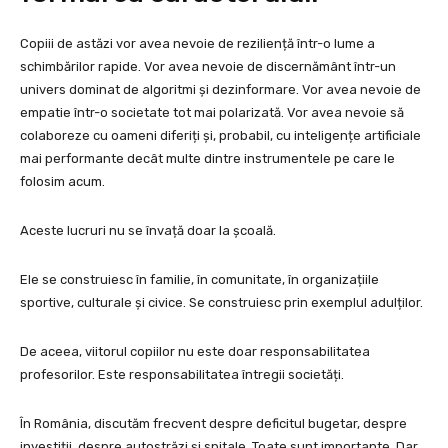
Copiii de astăzi vor avea nevoie de reziliență într-o lume a
schimbărilor rapide. Vor avea nevoie de discernământ într-un
univers dominat de algoritmi și dezinformare. Vor avea nevoie de
empatie într-o societate tot mai polarizată. Vor avea nevoie să
colaboreze cu oameni diferiți și, probabil, cu inteligențe artificiale
mai performante decât multe dintre instrumentele pe care le
folosim acum.
Aceste lucruri nu se învață doar la școală.
Ele se construiesc în familie, în comunitate, în organizațiile
sportive, culturale și civice. Se construiesc prin exemplul adulților.
De aceea, viitorul copiilor nu este doar responsabilitatea
profesorilor. Este responsabilitatea întregii societăți.
În România, discutăm frecvent despre deficitul bugetar, despre
investiții, despre autostrăzi și spitale. Toate sunt importante. Dar