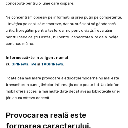
concepute pentru o lume care dispare.
Ne concentrăm obsesiv pe informații și prea puțin pe competențe.
Îi învățăm pe copii să memoreze, dar nu suficient să gândească
critic. Îi pregătim pentru teste, dar nu pentru viață. Îi evaluăm
pentru ceea ce știu astăzi, nu pentru capacitatea lor de a învăța
continuu mâine.
Informează-te inteligent numai
cu
GPINews.live
şi
TVGPINews
.
Poate cea mai mare provocare a educației moderne nu mai este
transmiterea cunoștințelor. Informația este peste tot. Un telefon
mobil oferă acces la mai multe date decât aveau bibliotecile unei
țări acum câteva decenii.
Provocarea reală este
formarea caracterului.