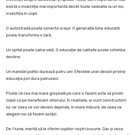
există o investiție mai importantă decât toate celelalte la un loc:
investiția în copii.
O autostradă poate conecta orașe. O generație bine educată
poate transforma o țară.
Un spital poate salva vieți. O educație de calitate poate schimba
destine.
Un mandat politic durează patru ani. Efectele unei decizii privind
educația pot dura patruzeci.
Poate că cea mai mare greșeală pe care o facem este să privim
copiii ca pe beneficiarii viitorului. În realitate, ei sunt constructorii
lui. Iar ceea ce vor deveni depinde, în mare măsură, de ceea ce
alegem noi să facem astăzi.
De 1 Iunie, merită să le oferim copiilor noștri bucurie. Dar și ceva