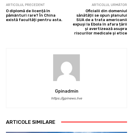
ARTICOLUL PRECEDENT
ARTICOLUL URMĂTOR
O diplomă de licență în
Oficialii din domeniul
pământuri rare? În China
sănătății se opun planului
există facultăți pentru asta.
SUA de a trata americanii
expuși la Ebola în afara țării
și avertizează asupra
riscurilor medicale și etice
Gpinadmin
https://gpinews.live
ARTICOLE SIMILARE