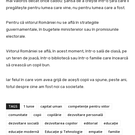
mai valoros decât orice cadou: șansa de a crește într-o țară care îi
pregătește pentru lumea care vine, nu pentru lumea care a fost.
Pentru că viitorul României nu se află în strategiile
guvernamentale, în bugetele ministerelor sau în promisiunile
electorale.
Viitorul României se află, în acest moment, într-o sală de clasă, pe
un teren de joacă, într-o bibliotecă sau într-o familie care încearcă
să crească un copil bun.
Iar felul în care vom avea grijă de acești copii va spune, peste ani,
totul despre cine am fost noi ca societate.
TAGS
1 Iunie
capital uman
competențe pentru viitor
comunitate
copii
copilărie
dezvoltare personală
dezvoltare socială
dezvoltarea copiilor
editorial
educație
educație modernă
Educație și Tehnologie
empatie
familie