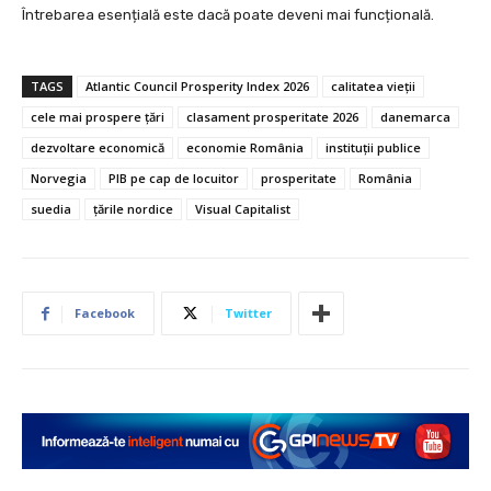
Întrebarea esențială este dacă poate deveni mai funcțională.
TAGS
Atlantic Council Prosperity Index 2026
calitatea vieții
cele mai prospere țări
clasament prosperitate 2026
danemarca
dezvoltare economică
economie România
instituții publice
Norvegia
PIB pe cap de locuitor
prosperitate
România
suedia
țările nordice
Visual Capitalist
Facebook
Twitter