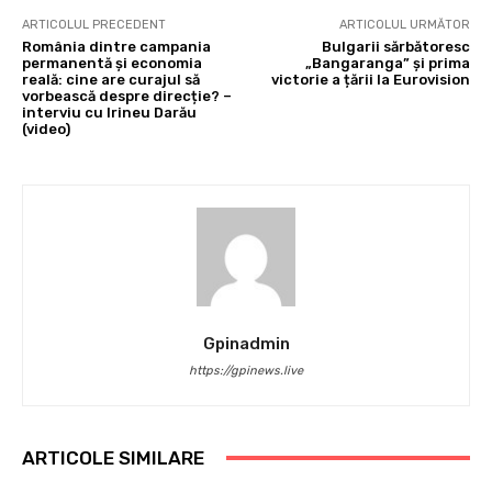
ARTICOLUL PRECEDENT
ARTICOLUL URMĂTOR
România dintre campania
Bulgarii sărbătoresc
permanentă și economia
„Bangaranga” și prima
reală: cine are curajul să
victorie a țării la Eurovision
vorbească despre direcție? –
interviu cu Irineu Darău
(video)
Gpinadmin
https://gpinews.live
ARTICOLE SIMILARE