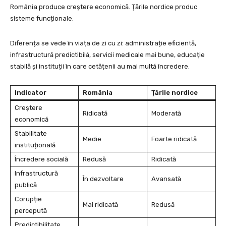
România produce creștere economică. Țările nordice produc
sisteme funcționale.
Diferența se vede în viața de zi cu zi: administrație eficientă,
infrastructură predictibilă, servicii medicale mai bune, educație
stabilă și instituții în care cetățenii au mai multă încredere.
Indicator
România
Țările nordice
Creștere
Ridicată
Moderată
economică
Stabilitate
Medie
Foarte ridicată
instituțională
Încredere socială
Redusă
Ridicată
Infrastructură
În dezvoltare
Avansată
publică
Corupție
Mai ridicată
Redusă
percepută
Predictibilitate