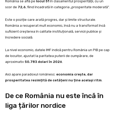
România se află pe
locul 51
în clasamentul prosperității, cu un
scor de
72,6
, fiind încadrată în categoria „prosperitate moderată”.
Este o poziție care arată progres, dar și limite structurale.
România a recuperat mult economic, însă nu a transformat încă
suficient creșterea în calitate instituțională, servicii publice și
încredere socială.
La nivel economic, datele IMF indică pentru România un PIB pe cap
de locuitor, ajustat la paritatea puterii de cumpărare, de
aproximativ
50.783 dolari în 2026
.
Aici apare paradoxul românesc:
economia crește, dar
prosperitatea resimțită de cetățeni nu ține același ritm
.
De ce România nu este încă în
liga țărilor nordice