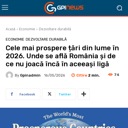
Acasă
Economie
Dezvoltare durabilă
ECONOMIE
DEZVOLTARE DURABILĂ
Cele mai prospere țări din lume în
2026. Unde se află România și de
ce nu joacă încă în aceeași ligă
74
Citire
2
min.
By
Gpinadmin
16/05/2026
Facebook
Twitter