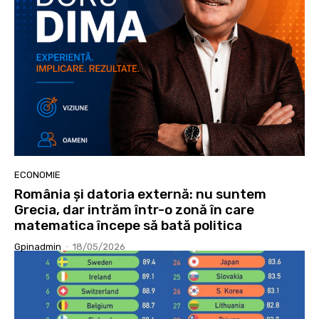
ECONOMIE
România și datoria externă: nu suntem
Grecia, dar intrăm într-o zonă în care
matematica începe să bată politica
Gpinadmin
-
18/05/2026