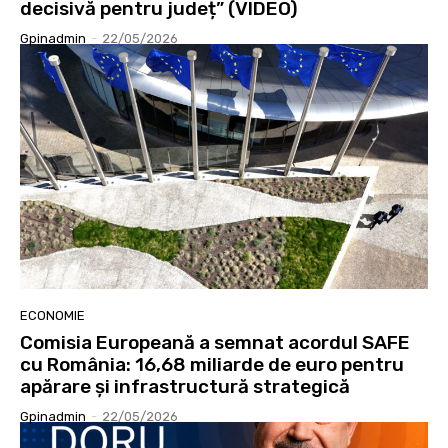
decisivă pentru județ” (VIDEO)
Gpinadmin
-
22/05/2026
ECONOMIE
Comisia Europeană a semnat acordul SAFE
cu România: 16,68 miliarde de euro pentru
apărare și infrastructură strategică
Gpinadmin
-
22/05/2026