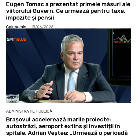
Eugen Tomac a prezentat primele măsuri ale
viitorului Guvern. Ce urmează pentru taxe,
impozite și pensii
Gpinadmin
-
13/06/2026
ADMINISTRAȚIE PUBLICĂ
Brașovul accelerează marile proiecte:
autostrăzi, aeroport extins și investiții în
spitale. Adrian Veștea: „Urmează o perioadă