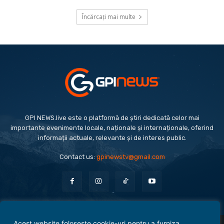
Încărcați mai multe
GPI NEWS.live este o platformă de știri dedicată celor mai
importante evenimente locale, naționale și internaționale, oferind
informații actuale, relevante și de interes public.
Contact us:
gpinewstv@gmail.com
Acest website folosește cookie-uri pentru a furniza
Evenimente
Politică
Economie
Social
Sport