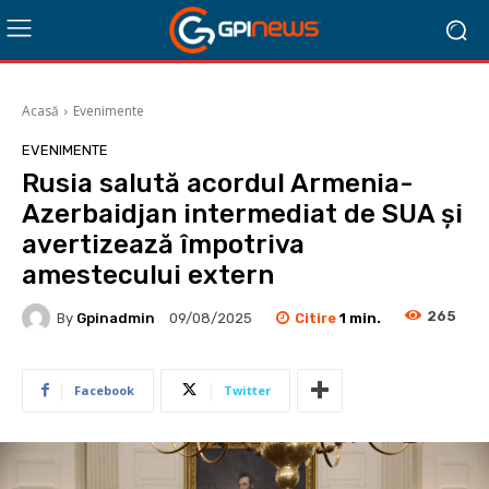
Acasă
Evenimente
EVENIMENTE
Rusia salută acordul Armenia-
Azerbaidjan intermediat de SUA și
avertizează împotriva
amestecului extern
265
Citire
1
min.
By
Gpinadmin
09/08/2025
Facebook
Twitter