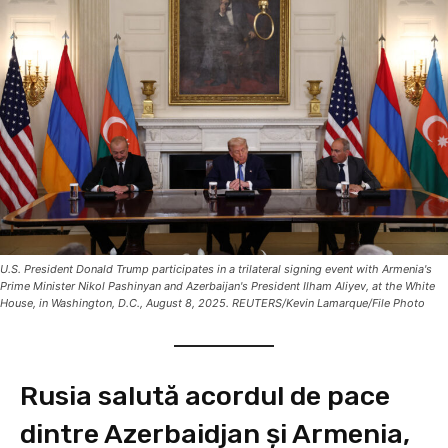
U.S. President Donald Trump participates in a trilateral signing event with Armenia's
Prime Minister Nikol Pashinyan and Azerbaijan's President Ilham Aliyev, at the White
House, in Washington, D.C., August 8, 2025. REUTERS/Kevin Lamarque/File Photo
Rusia salută acordul de pace
dintre Azerbaidjan și Armenia,