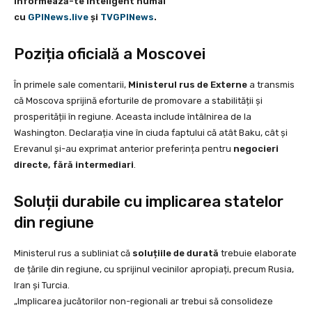
Informează-te inteligent numai
cu
GPINews.live
şi
TVGPINews
.
Poziția oficială a Moscovei
În primele sale comentarii,
Ministerul rus de Externe
a transmis
că Moscova sprijină eforturile de promovare a stabilității și
prosperității în regiune. Aceasta include întâlnirea de la
Washington. Declarația vine în ciuda faptului că atât Baku, cât și
Erevanul și-au exprimat anterior preferința pentru
negocieri
directe, fără intermediari
.
Soluții durabile cu implicarea statelor
din regiune
Ministerul rus a subliniat că
soluțiile de durată
trebuie elaborate
de țările din regiune, cu sprijinul vecinilor apropiați, precum Rusia,
Iran și Turcia.
„Implicarea jucătorilor non-regionali ar trebui să consolideze