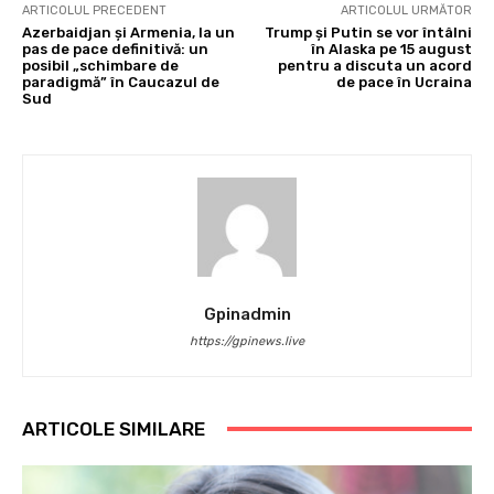
ARTICOLUL PRECEDENT
ARTICOLUL URMĂTOR
Azerbaidjan și Armenia, la un
Trump și Putin se vor întâlni
pas de pace definitivă: un
în Alaska pe 15 august
posibil „schimbare de
pentru a discuta un acord
paradigmă” în Caucazul de
de pace în Ucraina
Sud
Gpinadmin
https://gpinews.live
ARTICOLE SIMILARE