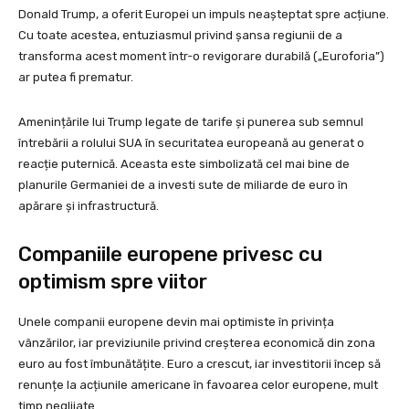
Donald Trump, a oferit Europei un impuls neașteptat spre acțiune.
Cu toate acestea, entuziasmul privind șansa regiunii de a
transforma acest moment într-o revigorare durabilă („Euroforia”)
ar putea fi prematur.
Amenințările lui Trump legate de tarife și punerea sub semnul
întrebării a rolului SUA în securitatea europeană au generat o
reacție puternică. Aceasta este simbolizată cel mai bine de
planurile Germaniei de a investi sute de miliarde de euro în
apărare și infrastructură.
Companiile europene privesc cu
optimism spre viitor
Unele companii europene devin mai optimiste în privința
vânzărilor, iar previziunile privind creșterea economică din zona
euro au fost îmbunătățite. Euro a crescut, iar investitorii încep să
renunțe la acțiunile americane în favoarea celor europene, mult
timp neglijate.