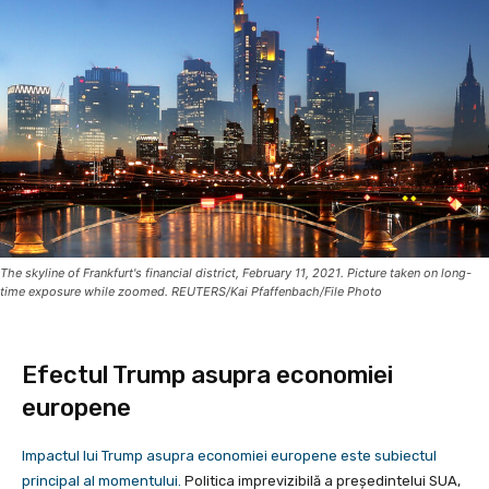
The skyline of Frankfurt's financial district, February 11, 2021. Picture taken on long-
time exposure while zoomed. REUTERS/Kai Pfaffenbach/File Photo
Efectul Trump asupra economiei
europene
Impactul lui Trump asupra economiei europene este subiectul
principal al momentului.
Politica imprevizibilă a președintelui SUA,