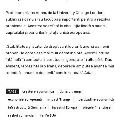
Profesorul Klaus Adam, de la University College London,
subliniază că nu s-au făcut pași importanți pentru a rezolva
problemele. Acestea se referă la circulația liberă a muncii,
capitalului și bunurilor în piața unică europeană.
„Stabilitatea și statul de drept sunt lucruri bune, și oamenii
probabil le apreciază mai mult decât înainte. Acest lucru se
întâmplă în contextul incertitudinii generate în alte părți. Dar,
evident, reprezintă și o frână, deoarece am putea avansa mai
repede în anumite domenii,” concluzionează Adam.
TAGS
crestere economica
donald trump
economie europeană
impact Trump
incertitudine economică
infrastructură Germania
investiții Europa
piețele financiare
razboi comercial
tarife SUA