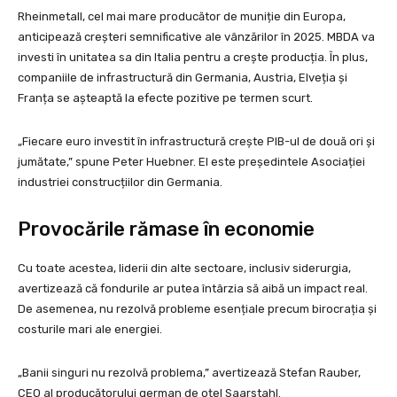
Rheinmetall, cel mai mare producător de muniție din Europa,
anticipează creșteri semnificative ale vânzărilor în 2025. MBDA va
investi în unitatea sa din Italia pentru a crește producția. În plus,
companiile de infrastructură din Germania, Austria, Elveția și
Franța se așteaptă la efecte pozitive pe termen scurt.
„Fiecare euro investit în infrastructură crește PIB-ul de două ori și
jumătate,” spune Peter Huebner. El este președintele Asociației
industriei construcțiilor din Germania.
Provocările rămase în economie
Cu toate acestea, liderii din alte sectoare, inclusiv siderurgia,
avertizează că fondurile ar putea întârzia să aibă un impact real.
De asemenea, nu rezolvă probleme esențiale precum birocrația și
costurile mari ale energiei.
„Banii singuri nu rezolvă problema,” avertizează Stefan Rauber,
CEO al producătorului german de oțel Saarstahl.