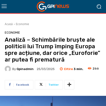
Acasă
Economie
ECONOMIE
Analiză – Schimbările bruște ale
politicii lui Trump împing Europa
spre acțiune, dar orice „Euroforie”
ar putea fi prematură
266
Citire
3
min.
By
Gpinadmin
25/03/2025
Facebook
Twitter