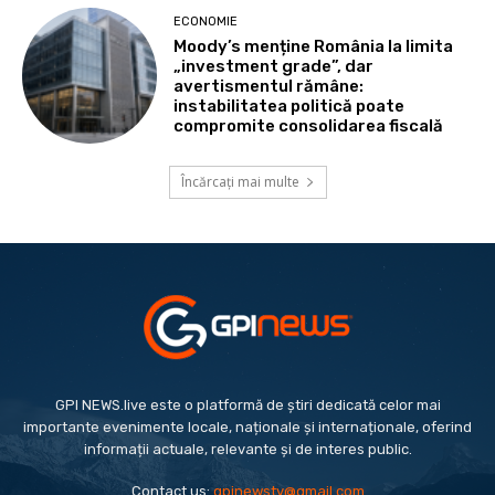
ECONOMIE
Moody’s menține România la limita
„investment grade”, dar
avertismentul rămâne:
instabilitatea politică poate
compromite consolidarea fiscală
Încărcați mai multe
GPI NEWS.live este o platformă de știri dedicată celor mai
importante evenimente locale, naționale și internaționale, oferind
informații actuale, relevante și de interes public.
Contact us:
gpinewstv@gmail.com