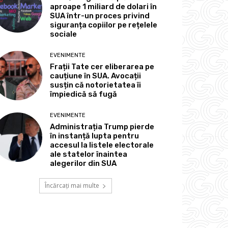
aproape 1 miliard de dolari în
SUA într-un proces privind
siguranța copiilor pe rețelele
sociale
EVENIMENTE
Frații Tate cer eliberarea pe
cauțiune în SUA. Avocații
susțin că notorietatea îi
împiedică să fugă
EVENIMENTE
Administrația Trump pierde
în instanță lupta pentru
accesul la listele electorale
ale statelor înaintea
alegerilor din SUA
Încărcați mai multe