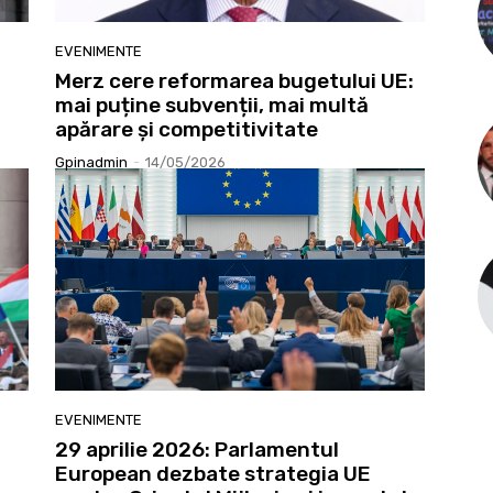
EVENIMENTE
Merz cere reformarea bugetului UE:
mai puține subvenții, mai multă
apărare și competitivitate
Gpinadmin
-
14/05/2026
EVENIMENTE
29 aprilie 2026: Parlamentul
European dezbate strategia UE