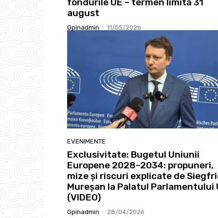
fondurile UE – termen limită 31
august
Gpinadmin
-
11/05/2026
EVENIMENTE
Exclusivitate: Bugetul Uniunii
Europene 2028–2034: propuneri,
mize și riscuri explicate de Siegfr
Mureșan la Palatul Parlamentului
(VIDEO)
Gpinadmin
-
28/04/2026