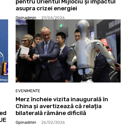
pentru Orientul Mijlociu și impactul
asupra crizei energiei
Gpinadmin
-
29/04/2026
EVENIMENTE
Merz încheie vizita inaugurală în
China și avertizează că relația
ied
bilaterală rămâne dificilă
 UE
Gpinadmin
-
26/02/2026