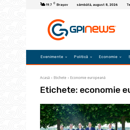
C
19.7
Braşov
sâmbătă, august 8, 2026
Te
Evenimente
Politică
Economie
Acasă
Etichete
Economie europeană
Etichete:
economie e