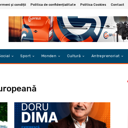
rmeni și condiții
Politica de confidențialitate
Politica Cookies
Contact
Social
Sport
Monden
Cultură
Antreprenoriat
uropeană