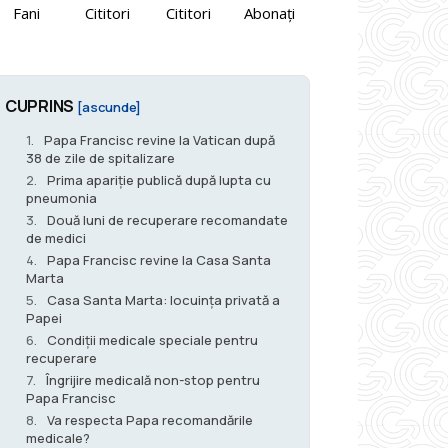
Fani
Cititori
Cititori
Abonați
CUPRINS
[ascunde]
Papa Francisc revine la Vatican după
38 de zile de spitalizare
Prima apariție publică după lupta cu
pneumonia
Două luni de recuperare recomandate
de medici
Papa Francisc revine la Casa Santa
Marta
Casa Santa Marta: locuința privată a
Papei
Condiții medicale speciale pentru
recuperare
Îngrijire medicală non-stop pentru
Papa Francisc
Va respecta Papa recomandările
medicale?