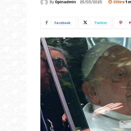
Citire
1
m
By
Gpinadmin
25/03/2025
Facebook
Twitter
P