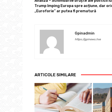
Analiză – Schimbările bruște ale politicii lu
Trump împing Europa spre acțiune, dar ori
„Euroforie” ar putea fi prematură
Gpinadmin
https://gpinews.live
ARTICOLE SIMILARE