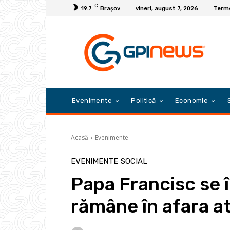
C
19.7
Braşov
vineri, august 7, 2026
Terme
Evenimente
Politică
Economie
Acasă
Evenimente
EVENIMENTE
SOCIAL
Papa Francisc se î
rămâne în afara at