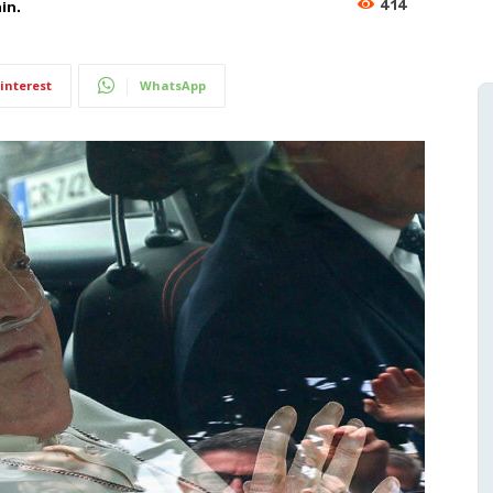
414
in.
interest
WhatsApp