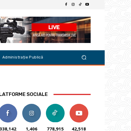
Administrație Publică
LATFORME SOCIALE
338,142
1,406
778,915
42,518