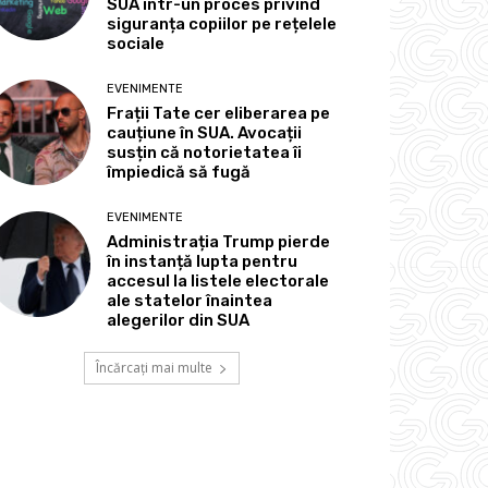
SUA într-un proces privind
siguranța copiilor pe rețelele
sociale
EVENIMENTE
Frații Tate cer eliberarea pe
cauțiune în SUA. Avocații
susțin că notorietatea îi
împiedică să fugă
EVENIMENTE
Administrația Trump pierde
în instanță lupta pentru
accesul la listele electorale
ale statelor înaintea
alegerilor din SUA
Încărcați mai multe