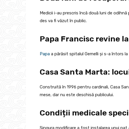
Medicii i-au prescris încă două luni de odihnă
des va fi văzut în public.
Papa Francisc revine l
Papa
a părăsit spitalul Gemelli și s-a întors 
Casa Santa Marta: locu
Construită în 1996 pentru cardinali, Casa San
mese, dar nu este deschisă publicului.
Condiții medicale spec
Singura modificare a fost instalarea unui pat 