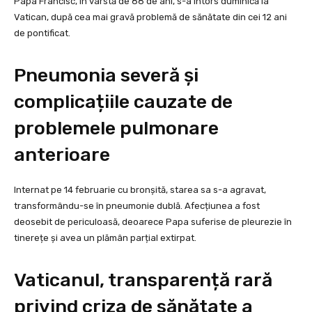
Papa Francisc, în vârstă de 88 de ani, s-a întors duminică la
Vatican, după cea mai gravă problemă de sănătate din cei 12 ani
de pontificat.
Pneumonia severă și
complicațiile cauzate de
problemele pulmonare
anterioare
Internat pe 14 februarie cu bronșită, starea sa s-a agravat,
transformându-se în pneumonie dublă. Afecțiunea a fost
deosebit de periculoasă, deoarece Papa suferise de pleurezie în
tinerețe și avea un plămân parțial extirpat.
Vaticanul, transparență rară
privind criza de sănătate a