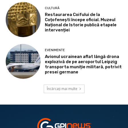
CULTURĂ
Restaurarea Coifului de la
Coțofenești începe oficial. Muzeul
Național de Istorie publică etapele
intervenției
EVENIMENTE
Avionul ucrainean aflat lângă drona
explozivă de pe aeroportul Leipzig
transporta muniție militară, potrivit
presei germane
Încărcați mai multe