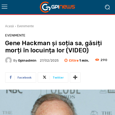
Acasă
Evenimente
EVENIMENTE
Gene Hackman și soția sa, găsiți
morți în locuința lor (VIDEO)
290
Citire
1
min.
By
Gpinadmin
27/02/2025
Facebook
Twitter