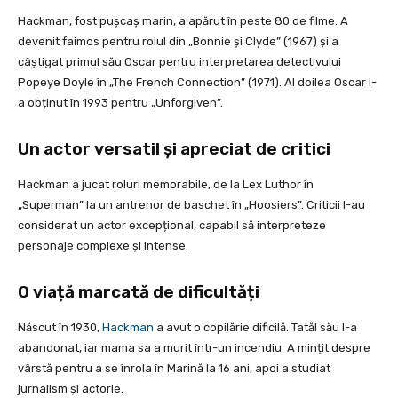
Hackman, fost pușcaș marin, a apărut în peste 80 de filme. A
devenit faimos pentru rolul din „Bonnie și Clyde” (1967) și a
câștigat primul său Oscar pentru interpretarea detectivului
Popeye Doyle în „The French Connection” (1971). Al doilea Oscar l-
a obținut în 1993 pentru „Unforgiven”.
Un actor versatil și apreciat de critici
Hackman a jucat roluri memorabile, de la Lex Luthor în
„Superman” la un antrenor de baschet în „Hoosiers”. Criticii l-au
considerat un actor excepțional, capabil să interpreteze
personaje complexe și intense.
O viață marcată de dificultăți
Născut în 1930,
Hackman
a avut o copilărie dificilă. Tatăl său l-a
abandonat, iar mama sa a murit într-un incendiu. A mințit despre
vârstă pentru a se înrola în Marină la 16 ani, apoi a studiat
jurnalism și actorie.