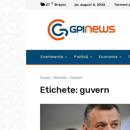
C
27
Braşov
joi, august 6, 2026
Termeni și
Evenimente
Politică
Economie
Acasă
Etichete
Guvern
Etichete:
guvern