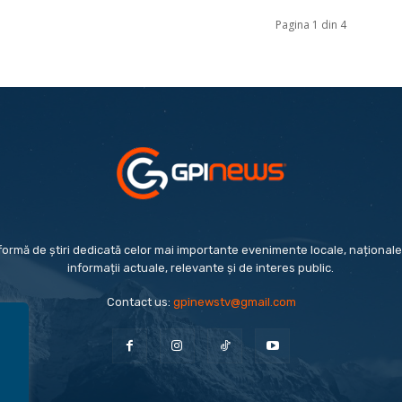
Pagina 1 din 4
formă de știri dedicată celor mai importante evenimente locale, naționale 
informații actuale, relevante și de interes public.
Contact us:
gpinewstv@gmail.com