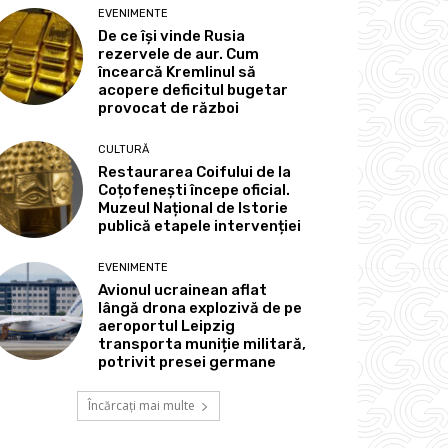
EVENIMENTE
De ce își vinde Rusia
rezervele de aur. Cum
încearcă Kremlinul să
acopere deficitul bugetar
provocat de război
CULTURĂ
Restaurarea Coifului de la
Coțofenești începe oficial.
Muzeul Național de Istorie
publică etapele intervenției
EVENIMENTE
Avionul ucrainean aflat
lângă drona explozivă de pe
aeroportul Leipzig
transporta muniție militară,
potrivit presei germane
Încărcați mai multe