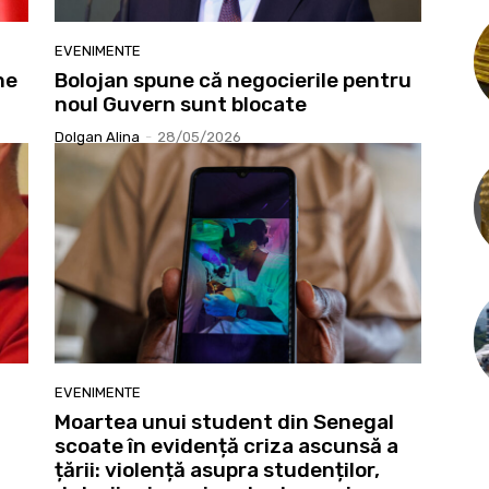
EVENIMENTE
ne
Bolojan spune că negocierile pentru
noul Guvern sunt blocate
Dolgan Alina
-
28/05/2026
EVENIMENTE
Moartea unui student din Senegal
scoate în evidență criza ascunsă a
țării: violență asupra studenților,