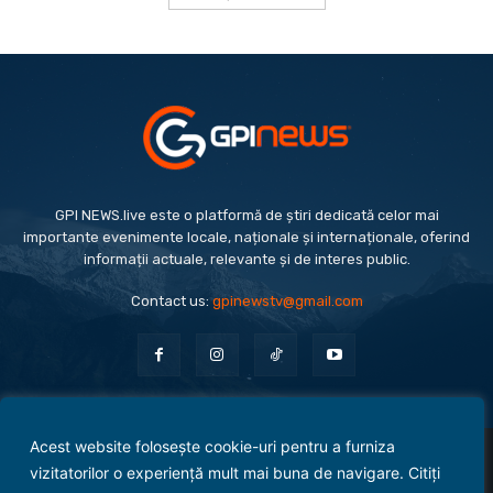
GPI NEWS.live este o platformă de știri dedicată celor mai
importante evenimente locale, naționale și internaționale, oferind
informații actuale, relevante și de interes public.
Contact us:
gpinewstv@gmail.com
Acest website folosește cookie-uri pentru a furniza
Evenimente
Politică
Economie
Social
Sport
Monden
Cultură
Antreprenoriat
vizitatorilor o experiență mult mai buna de navigare. Citiți
Administrație Publică