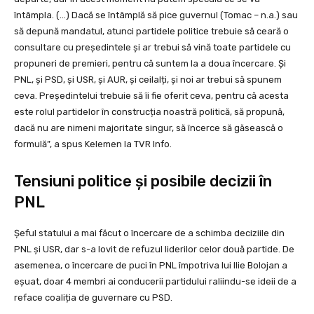
întâmpla. (…) Dacă se întâmplă să pice guvernul (Tomac – n.a.) sau
să depună mandatul, atunci partidele politice trebuie să ceară o
consultare cu președintele și ar trebui să vină toate partidele cu
propuneri de premieri, pentru că suntem la a doua încercare. Și
PNL, și PSD, și USR, și AUR, și ceilalți, și noi ar trebui să spunem
ceva. Președintelui trebuie să îi fie oferit ceva, pentru că acesta
este rolul partidelor în construcția noastră politică, să propună,
dacă nu are nimeni majoritate singur, să încerce să găsească o
formulă”, a spus Kelemen la TVR Info.
Tensiuni politice și posibile decizii în
PNL
Șeful statului a mai făcut o încercare de a schimba deciziile din
PNL și USR, dar s-a lovit de refuzul liderilor celor două partide. De
asemenea, o încercare de puci în PNL împotriva lui Ilie Bolojan a
eșuat, doar 4 membri ai conducerii partidului raliindu-se ideii de a
reface coaliția de guvernare cu PSD.