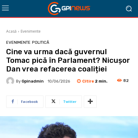
Acasă
Evenimente
EVENIMENTE
POLITICĂ
Cine va urma dacă guvernul
Tomac pică în Parlament? Nicușor
Dan vrea refacerea coaliției
82
Citire
2
min.
By
Gpinadmin
10/06/2026
Facebook
Twitter