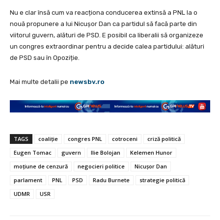
Nu e clar însă cum va reacționa conducerea extinsă a PNL la o
nouă propunere a lui Nicușor Dan ca partidul să facă parte din
viitorul guvern, alături de PSD. E posibil ca liberalii să organizeze
un congres extraordinar pentru a decide calea partidului: alături
de PSD sau în Opoziție.
Mai multe detalii pe
newsbv.ro
TAGS
coaliție
congres PNL
cotroceni
criză politică
Eugen Tomac
guvern
Ilie Bolojan
Kelemen Hunor
moțiune de cenzură
negocieri politice
Nicușor Dan
parlament
PNL
PSD
Radu Burnete
strategie politică
UDMR
USR