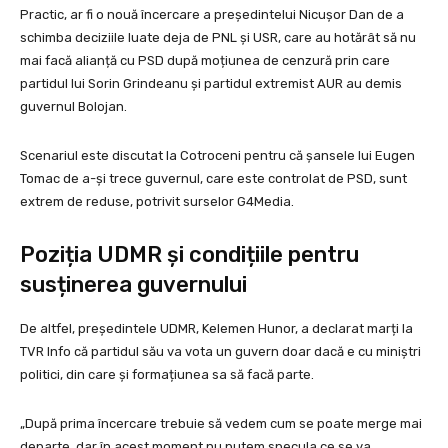
Practic, ar fi o nouă încercare a președintelui Nicușor Dan de a
schimba deciziile luate deja de PNL și USR, care au hotărât să nu
mai facă alianță cu PSD după moțiunea de cenzură prin care
partidul lui Sorin Grindeanu și partidul extremist AUR au demis
guvernul Bolojan.
Scenariul este discutat la Cotroceni pentru că șansele lui Eugen
Tomac de a-și trece guvernul, care este controlat de PSD, sunt
extrem de reduse, potrivit surselor G4Media.
Poziția UDMR și condițiile pentru
susținerea guvernului
De altfel, președintele UDMR, Kelemen Hunor, a declarat marți la
TVR Info că partidul său va vota un guvern doar dacă e cu miniștri
politici, din care și formațiunea sa să facă parte.
„După prima încercare trebuie să vedem cum se poate merge mai
departe, dar în acest moment nu putem specula ce se va