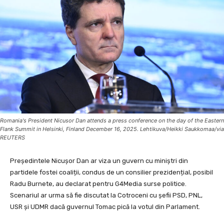
Romania's President Nicusor Dan attends a press conference on the day of the Eastern
Flank Summit in Helsinki, Finland December 16, 2025. Lehtikuva/Heikki Saukkomaa/via
REUTERS
Președintele Nicușor Dan ar viza un guvern cu miniștri din
partidele fostei coaliții, condus de un consilier prezidențial, posibil
Radu Burnete, au declarat pentru G4Media surse politice.
Scenariul ar urma să fie discutat la Cotroceni cu șefii PSD, PNL,
USR și UDMR dacă guvernul Tomac pică la votul din Parlament.