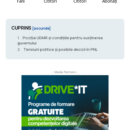
Fani
Cititori
Cititori
Abonați
CUPRINS
[ascunde]
Poziția UDMR și condițiile pentru susținerea
guvernului
Tensiuni politice și posibile decizii în PNL
- Media Partners -