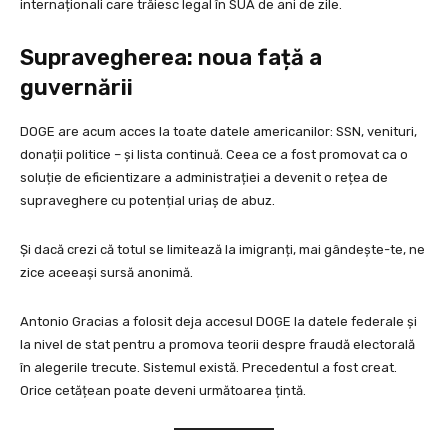
internaționali care trăiesc legal în SUA de ani de zile.
Supravegherea: noua față a
guvernării
DOGE are acum acces la toate datele americanilor: SSN, venituri,
donații politice – și lista continuă. Ceea ce a fost promovat ca o
soluție de eficientizare a administrației a devenit o rețea de
supraveghere cu potențial uriaș de abuz.
Și dacă crezi că totul se limitează la imigranți, mai gândește-te, ne
zice aceeași sursă anonimă.
Antonio Gracias a folosit deja accesul DOGE la datele federale și
la nivel de stat pentru a promova teorii despre fraudă electorală
în alegerile trecute. Sistemul există. Precedentul a fost creat.
Orice cetățean poate deveni următoarea țintă.