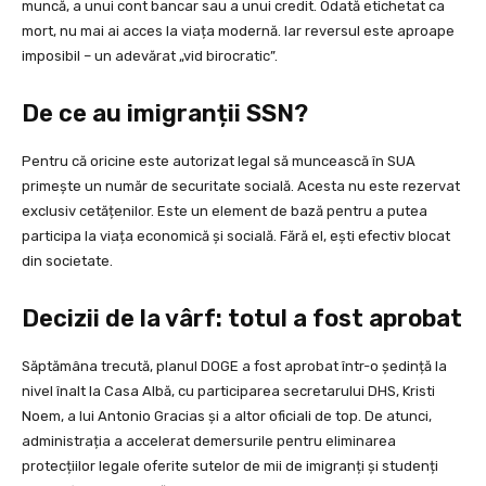
muncă, a unui cont bancar sau a unui credit. Odată etichetat ca
mort, nu mai ai acces la viața modernă. Iar reversul este aproape
imposibil – un adevărat „vid birocratic”.
De ce au imigranții SSN?
Pentru că oricine este autorizat legal să muncească în SUA
primește un număr de securitate socială. Acesta nu este rezervat
exclusiv cetățenilor. Este un element de bază pentru a putea
participa la viața economică și socială. Fără el, ești efectiv blocat
din societate.
Decizii de la vârf: totul a fost aprobat
Săptămâna trecută, planul DOGE a fost aprobat într-o ședință la
nivel înalt la Casa Albă, cu participarea secretarului DHS, Kristi
Noem, a lui Antonio Gracias și a altor oficiali de top. De atunci,
administrația a accelerat demersurile pentru eliminarea
protecțiilor legale oferite sutelor de mii de imigranți și studenți