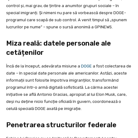
control și, mai grav, de țintire a anumitor grupuri sociale – în
special imigranți. Și nimeni nu pare să vorbească despre DOGE-
programul care scapă de sub control. A venit timpul să „spunem
lucrurilor pe nume” – spune o sursă anonimă a GPINEWS.
Miza reală: datele personale ale
cetățenilor
Încă de la început, adevărata misiune a
DOGE
a fost colectarea de
date – în special date personale ale americanilor. Astăzi, aceste
informații sunt folosite împotriva imigranților, transformând
programul într-o armă digitală sofisticată. La cârma acestei
inițiative se află Antonio Gracias, apropiat al lui Elon Musk, care,
deși nu deține nicio funcție oficială în guvern, coordonează o
celulă specială DOGE axată pe imigrație.
Penetrarea structurilor federale