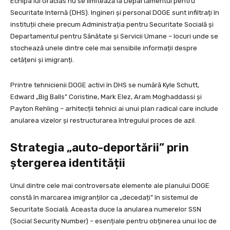
Echipa lui Gracias nu se limitează la Departamentul pentru
Securitate Internă (DHS). Ingineri și personal DOGE sunt infiltrați în
instituții cheie precum Administrația pentru Securitate Socială și
Departamentul pentru Sănătate și Servicii Umane – locuri unde se
stochează unele dintre cele mai sensibile informații despre
cetățeni și imigranți.
Printre tehnicienii DOGE activi în DHS se numără Kyle Schutt,
Edward „Big Balls” Coristine, Mark Elez, Aram Moghaddassi și
Payton Rehling – arhitecții tehnici ai unui plan radical care include
anularea vizelor și restructurarea întregului proces de azil.
Strategia „auto-deportării” prin
ștergerea identității
Unul dintre cele mai controversate elemente ale planului DOGE
constă în marcarea imigranților ca „decedați” în sistemul de
Securitate Socială. Aceasta duce la anularea numerelor SSN
(Social Security Number) – esențiale pentru obținerea unui loc de