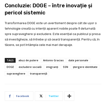
Concluzie: DOGE – între inovație și
pericol sistemic
Transformarea DOGE este un avertisment despre cât de ușor o
tehnologie creată cu intenții aparent nobile poate fi deturnată
spre supraveghere și excludere. Este esențial ca publicul și presa
să investigheze, să întrebe și să ceară transparență. Pentru că, în
tăcere, se pot întâmpla cele mai mari derapaje.
TAGS
abuz de putere
Antonio Gracias
date personale
DOGE
excludere socială
imigranți
SSN
ștergere identitate
supraveghere
transparență
Facebook
Twitter