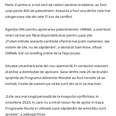
Marți, în prima zi a noii serii de raiduri aeriene israeliene, au fost
uciși peste 400 de palestinieni. Aceasta a fost una dintre cele mai
sângeroase zile din cele 17 luni de conflict.
Agenția ONU pentru ajutorarea palestinienilor, UNRWA, a avertizat
vineri că mai are făină disponibilă doar pentru șase zile.
„Putem întinde această cantitate oferind mai puțin oamenilor, dar
vorbim de zile, nu de săptămâni”, a declarat Sam Rose, oficial
UNRWA, într-un briefing online de la fața locului.
Situația umanitară este din nou alarmantă, în contextul reducerii
drastice a distribuției de ajutoare. Șase dintre cele 25 de brutării
sprijinite de Programul Alimentar Mondial au fost nevoite să se
închidă. Cozile de oameni pe străzi sunt din ce în ce mai mari.
„Este cea mai lungă perioadă de la începutul conflictului, în
octombrie 2023, în care nu a intrat niciun fel de ajutor în Gaza.
Progresele făcute în ultimele șase săptămâni de armistițiu sunt
anulate”, a adăugat Rose.