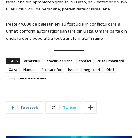
israeliene din apropierea graniței cu Gaza, pe 7 octombrie 2023.
Ei au ucis 1.200 de persoane, potrivit datelor israeliene.
Peste 49.000 de palestinieni au fost uciși în conflictul care a
urmat, conform autorităților sanitare din Gaza. O mare parte din
enclava dens populată a fost transformată în ruine.
TAGS
armistițiu
atacuri aeriene
conflict
criză umanitară
Gaza
Hamas
încetare foc
Israel
negocieri
ONU
propunere americană
Facebook
Twitter