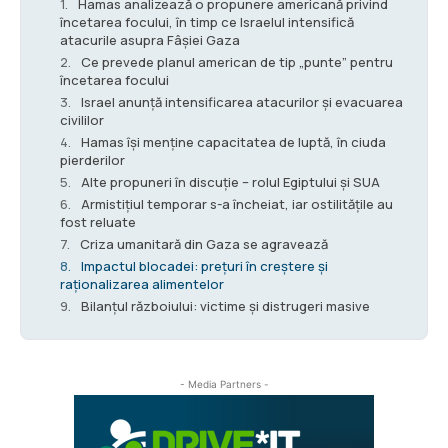
Hamas analizează o propunere americană privind
încetarea focului, în timp ce Israelul intensifică
atacurile asupra Fâșiei Gaza
Ce prevede planul american de tip „punte” pentru
încetarea focului
Israel anunță intensificarea atacurilor și evacuarea
civililor
Hamas își menține capacitatea de luptă, în ciuda
pierderilor
Alte propuneri în discuție – rolul Egiptului și SUA
Armistițiul temporar s-a încheiat, iar ostilitățile au
fost reluate
Criza umanitară din Gaza se agravează
Impactul blocadei: prețuri în creștere și
raționalizarea alimentelor
Bilanțul războiului: victime și distrugeri masive
- Media Partners -