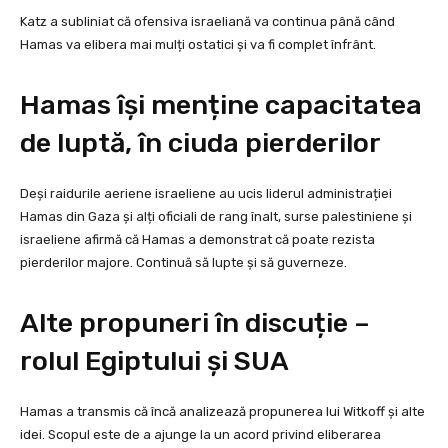
Katz a subliniat că ofensiva israeliană va continua până când
Hamas va elibera mai mulți ostatici și va fi complet înfrânt.
Hamas își menține capacitatea
de luptă, în ciuda pierderilor
Deși raidurile aeriene israeliene au ucis liderul administrației
Hamas din Gaza și alți oficiali de rang înalt, surse palestiniene și
israeliene afirmă că Hamas a demonstrat că poate rezista
pierderilor majore. Continuă să lupte și să guverneze.
Alte propuneri în discuție –
rolul Egiptului și SUA
Hamas a transmis că încă analizează propunerea lui Witkoff și alte
idei. Scopul este de a ajunge la un acord privind eliberarea