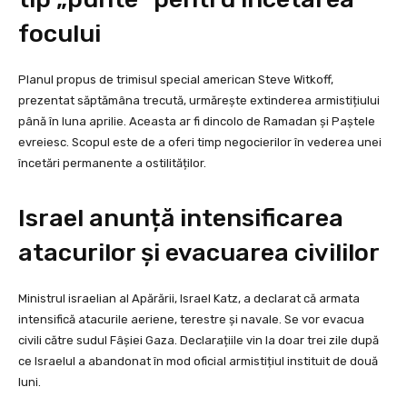
focului
Planul propus de trimisul special american Steve Witkoff,
prezentat săptămâna trecută, urmărește extinderea armistițiului
până în luna aprilie. Aceasta ar fi dincolo de Ramadan și Paștele
evreiesc. Scopul este de a oferi timp negocierilor în vederea unei
încetări permanente a ostilităților.
Israel anunță intensificarea
atacurilor și evacuarea civililor
Ministrul israelian al Apărării, Israel Katz, a declarat că armata
intensifică atacurile aeriene, terestre și navale. Se vor evacua
civili către sudul Fâșiei Gaza. Declarațiile vin la doar trei zile după
ce Israelul a abandonat în mod oficial armistițiul instituit de două
luni.