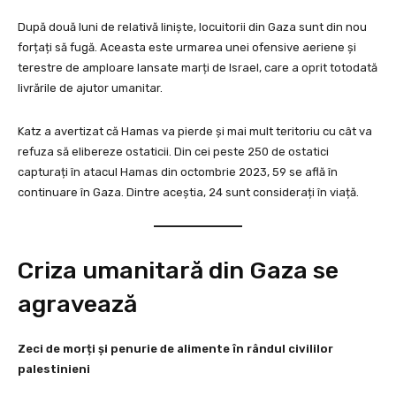
După două luni de relativă liniște, locuitorii din Gaza sunt din nou
forțați să fugă. Aceasta este urmarea unei ofensive aeriene și
terestre de amploare lansate marți de Israel, care a oprit totodată
livrările de ajutor umanitar.
Katz a avertizat că Hamas va pierde și mai mult teritoriu cu cât va
refuza să elibereze ostaticii. Din cei peste 250 de ostatici
capturați în atacul Hamas din octombrie 2023, 59 se află în
continuare în Gaza. Dintre aceștia, 24 sunt considerați în viață.
Criza umanitară din Gaza se
agravează
Zeci de morți și penurie de alimente în rândul civililor
palestinieni