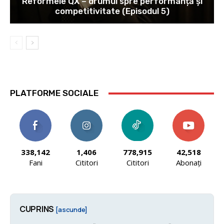
Reformele QX – drumul spre performanță și
competitivitate (Episodul 5)
PLATFORME SOCIALE
338,142
1,406
778,915
42,518
Fani
Cititori
Cititori
Abonați
CUPRINS
[ascunde]