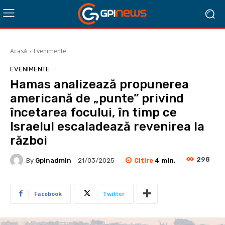
Acasă
Evenimente
EVENIMENTE
Hamas analizează propunerea
americană de „punte” privind
încetarea focului, în timp ce
Israelul escaladează revenirea la
război
298
Citire
4
min.
By
Gpinadmin
21/03/2025
Facebook
Twitter