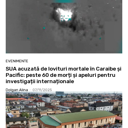
EVENIMENTE
SUA acuzată de lovituri mortale în Caraibe și
Pacific: peste 60 de morți și apeluri pentru
investigații internaționale
Dolgan Alina
-
07/11/2025