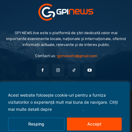
GPI NEWS.live este o platformă de știri dedicată celor mai
importante evenimente locale, naționale și internaționale, oferind
informații actuale, relevante și de interes public.
Contact us:
gpinewstv@gmail.com
Acest website folosește cookie-uri pentru a furniza
Evenimente
Politică
Economie
Social
Sport
Monden
Cultură
Antreprenoriat
vizitatorilor o experiență mult mai buna de navigare. Citiți
Administrație Publică
mai multe detalii depre
politica cookies
.
Termeni și condiții
Politica de confidențialitate
Politica Cookies
Contact
Resping
Accept
© 2025 Copyright - GPI NEWS