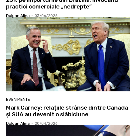
practici comerciale „nedrepte”
Dolgan Alina
-
03/06/2026
EVENIMENTE
Mark Carney: relațiile strânse dintre Canada
și SUA au devenit o slăbiciune
Dolgan Alina
-
20/04/2026