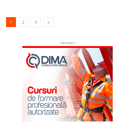
1
2
3
- Parteneri -