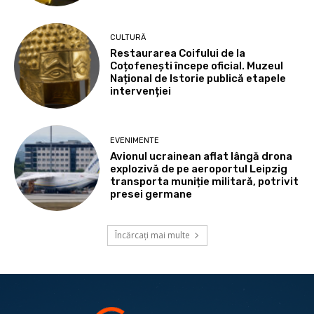
CULTURĂ
Restaurarea Coifului de la
Coțofenești începe oficial. Muzeul
Național de Istorie publică etapele
intervenției
EVENIMENTE
Avionul ucrainean aflat lângă drona
explozivă de pe aeroportul Leipzig
transporta muniție militară, potrivit
presei germane
Încărcați mai multe