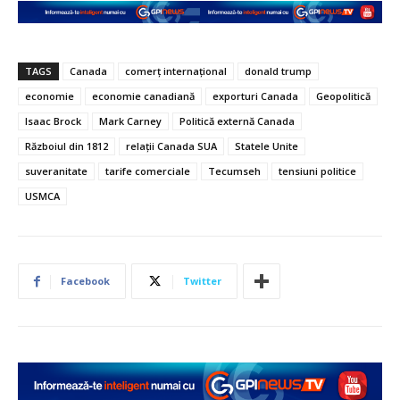
TAGS
Canada
comerț internațional
donald trump
economie
economie canadiană
exporturi Canada
Geopolitică
Isaac Brock
Mark Carney
Politică externă Canada
Războiul din 1812
relații Canada SUA
Statele Unite
suveranitate
tarife comerciale
Tecumseh
tensiuni politice
USMCA
Facebook
Twitter