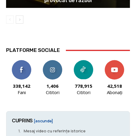
provocat de război
PLATFORME SOCIALE
338,142
1,406
778,915
42,518
Fani
Cititori
Cititori
Abonați
CUPRINS
[ascunde]
Mesaj video cu referințe istorice