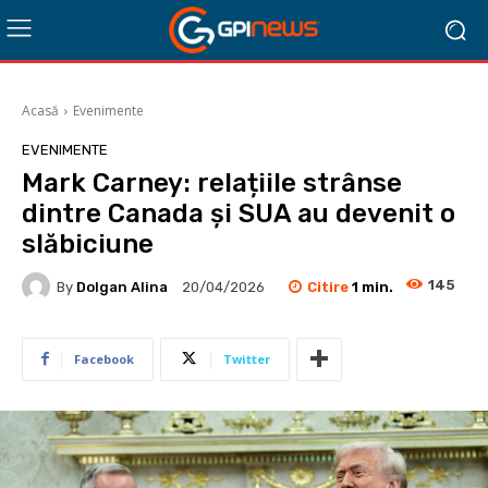
Acasă
Evenimente
EVENIMENTE
Mark Carney: relațiile strânse
dintre Canada și SUA au devenit o
slăbiciune
145
Citire
1
min.
By
Dolgan Alina
20/04/2026
Facebook
Twitter