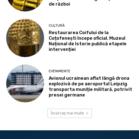
de război
CULTURĂ
Restaurarea Coifului de la
Coțofenești începe oficial. Muzeul
Național de Istorie publică etapele
intervenției
EVENIMENTE
Avionul ucrainean aflat lângă drona
explozivă de pe aeroportul Leipzig
transporta muniție militară, potrivit
presei germane
Încărcați mai multe