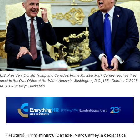
U.S. President Donald Trump and Canada's Prime Minister Mark Carney react as they
meet in the Oval Office at the White House in Washington, D.C., U.S., October 7, 2025.
REUTERS/Evelyn Hockstein
(Reuters) – Prim-ministrul Canadei, Mark Carney, a declarat că