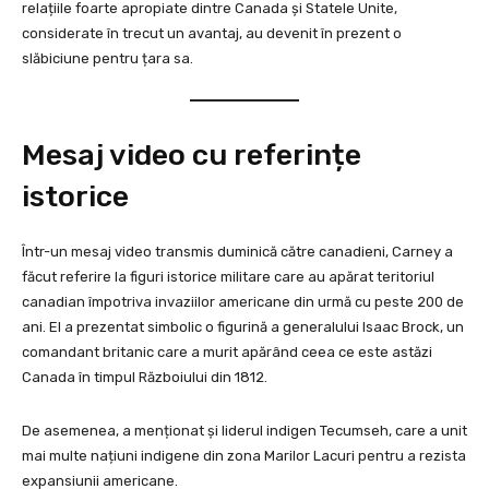
relațiile foarte apropiate dintre Canada și Statele Unite,
considerate în trecut un avantaj, au devenit în prezent o
slăbiciune pentru țara sa.
Mesaj video cu referințe
istorice
Într-un mesaj video transmis duminică către canadieni, Carney a
făcut referire la figuri istorice militare care au apărat teritoriul
canadian împotriva invaziilor americane din urmă cu peste 200 de
ani. El a prezentat simbolic o figurină a generalului Isaac Brock, un
comandant britanic care a murit apărând ceea ce este astăzi
Canada în timpul Războiului din 1812.
De asemenea, a menționat și liderul indigen Tecumseh, care a unit
mai multe națiuni indigene din zona Marilor Lacuri pentru a rezista
expansiunii americane.