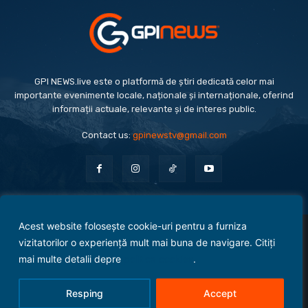
GPI NEWS.live este o platformă de știri dedicată celor mai
importante evenimente locale, naționale și internaționale, oferind
informații actuale, relevante și de interes public.
Contact us:
gpinewstv@gmail.com
Acest website folosește cookie-uri pentru a furniza
Evenimente
Politică
Economie
Social
Sport
Monden
Cultură
Antreprenoriat
vizitatorilor o experiență mult mai buna de navigare. Citiți
Administrație Publică
mai multe detalii depre
politica cookies
.
Termeni și condiții
Politica de confidențialitate
Politica Cookies
Contact
Resping
Accept