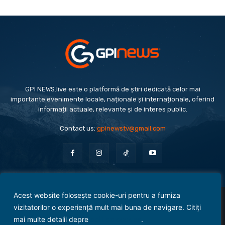
GPI NEWS.live este o platformă de știri dedicată celor mai
importante evenimente locale, naționale și internaționale, oferind
informații actuale, relevante și de interes public.
Contact us:
gpinewstv@gmail.com
Acest website folosește cookie-uri pentru a furniza
Evenimente
Politică
Economie
Social
Sport
Monden
Cultură
Antreprenoriat
vizitatorilor o experiență mult mai buna de navigare. Citiți
Administrație Publică
mai multe detalii depre
politica cookies
.