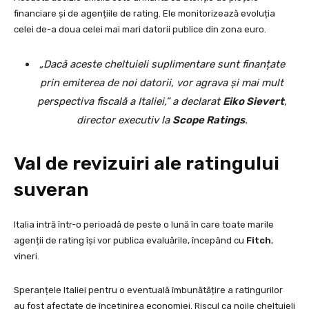
financiare și de agențiile de rating. Ele monitorizează evoluția
celei de-a doua celei mai mari datorii publice din zona euro.
„Dacă aceste cheltuieli suplimentare sunt finanțate
prin emiterea de noi datorii, vor agrava și mai mult
perspectiva fiscală a Italiei,” a declarat
Eiko Sievert
,
director executiv la
Scope Ratings
.
Val de revizuiri ale ratingului
suveran
Italia intră într-o perioadă de peste o lună în care toate marile
agenții de rating își vor publica evaluările, începând cu
Fitch
,
vineri.
Speranțele Italiei pentru o eventuală îmbunătățire a ratingurilor
au fost afectate de încetinirea economiei. Riscul ca noile cheltuieli