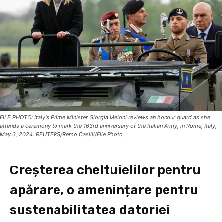
FILE PHOTO: Italy's Prime Minister Giorgia Meloni reviews an honour guard as she
attends a ceremony to mark the 163rd anniversary of the Italian Army, in Rome, Italy,
May 3, 2024. REUTERS/Remo Casilli/File Photo
Creșterea cheltuielilor pentru
apărare, o amenințare pentru
sustenabilitatea datoriei