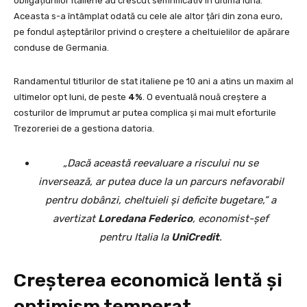
obligațiunilor italiene au crescut semnificativ în ultima lună.
Aceasta s-a întâmplat odată cu cele ale altor țări din zona euro,
pe fondul așteptărilor privind o creștere a cheltuielilor de apărare
conduse de Germania.
Randamentul titlurilor de stat italiene pe 10 ani a atins un maxim al
ultimelor opt luni, de peste
4%
. O eventuală nouă creștere a
costurilor de împrumut ar putea complica și mai mult eforturile
Trezoreriei de a gestiona datoria.
„Dacă această reevaluare a riscului nu se
inversează, ar putea duce la un parcurs nefavorabil
pentru dobânzi, cheltuieli și deficite bugetare,” a
avertizat
Loredana Federico
, economist-șef
pentru Italia la
UniCredit
.
Creșterea economică lentă și
optimism temperat