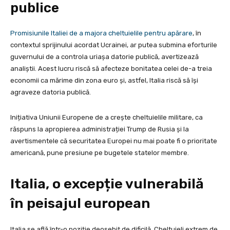
publice
Promisiunile Italiei de a majora cheltuielile pentru apărare
, în
contextul sprijinului acordat Ucrainei, ar putea submina eforturile
guvernului de a controla uriașa datorie publică, avertizează
analiștii. Acest lucru riscă să afecteze bonitatea celei de-a treia
economii ca mărime din zona euro și, astfel, Italia riscă să își
agraveze datoria publică.
Inițiativa Uniunii Europene de a crește cheltuielile militare, ca
răspuns la apropierea administrației Trump de Rusia și la
avertismentele că securitatea Europei nu mai poate fi o prioritate
americană, pune presiune pe bugetele statelor membre.
Italia, o excepție vulnerabilă
în peisajul european
Italia se află într-o poziție deosebit de dificilă. Cheltuieli extrem de