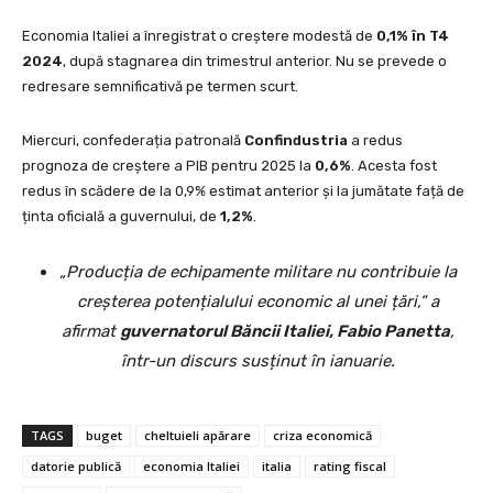
Economia Italiei a înregistrat o creștere modestă de
0,1% în T4
2024
, după stagnarea din trimestrul anterior. Nu se prevede o
redresare semnificativă pe termen scurt.
Miercuri, confederația patronală
Confindustria
a redus
prognoza de creștere a PIB pentru 2025 la
0,6%
. Acesta fost
redus în scădere de la 0,9% estimat anterior și la jumătate față de
ținta oficială a guvernului, de
1,2%
.
„Producția de echipamente militare nu contribuie la
creșterea potențialului economic al unei țări,” a
afirmat
guvernatorul Băncii Italiei, Fabio Panetta
,
într-un discurs susținut în ianuarie.
TAGS
buget
cheltuieli apărare
criza economică
datorie publică
economia Italiei
italia
rating fiscal