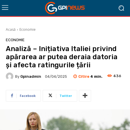
Acasă
Economie
ECONOMIE
Analiză – Inițiativa Italiei privind
apărarea ar putea deraia datoria
și afecta ratingurile țării
436
Citire
4
min.
By
Gpinadmin
04/04/2025
Facebook
Twitter