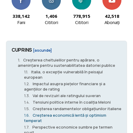
338,142
1,406
778,915
42,518
Fani
Cititori
Cititori
Abonați
CUPRINS
[ascunde]
Creșterea cheltuielilor pentru apărare, o
amenințare pentru sustenabilitatea datoriei publice
Italia, o excepție vulnerabilă în peisajul
european
Impactul asupra piețelor financiare și a
agențiilor de rating
Val de revizuiri ale ratingului suveran
Tensiuni politice interne în coaliția Meloni
Creșterea randamentelor obligațiunilor italiene
Creșterea economică lentă și optimism
temperat
Perspective economice sumbre pe termen
scurt