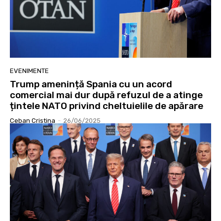
EVENIMENTE
Trump amenință Spania cu un acord
comercial mai dur după refuzul de a atinge
țintele NATO privind cheltuielile de apărare
Ceban Cristina
-
26/06/2025