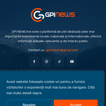
GPI NEWS.live este o platformă de știri dedicată celor mai
importante evenimente locale, naționale și internaționale, oferind
informații actuale, relevante și de interes public.
Contact us:
gpinewstv@gmail.com
Acest website folosește cookie-uri pentru a furniza
Evenimente
Politică
Economie
Social
Sport
Monden
Cultură
Antreprenoriat
vizitatorilor o experiență mult mai buna de navigare. Citiți
Administrație Publică
mai multe detalii depre
politica cookies
.
Termeni și condiții
Politica de confidențialitate
Politica Cookies
Contact
Resping
Accept