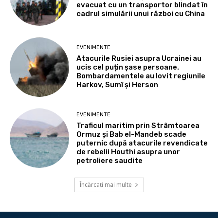
evacuat cu un transportor blindat în
cadrul simulării unui război cu China
EVENIMENTE
Atacurile Rusiei asupra Ucrainei au
ucis cel puțin șase persoane.
Bombardamentele au lovit regiunile
Harkov, Sumî și Herson
EVENIMENTE
Traficul maritim prin Strâmtoarea
Ormuz și Bab el-Mandeb scade
puternic după atacurile revendicate
de rebelii Houthi asupra unor
petroliere saudite
Încărcați mai multe