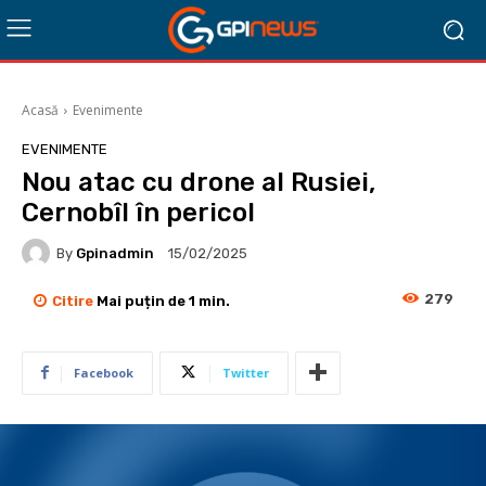
Acasă
Evenimente
EVENIMENTE
Nou atac cu drone al Rusiei,
Cernobîl în pericol
By
Gpinadmin
15/02/2025
279
Citire
Mai puțin de 1
min.
Facebook
Twitter