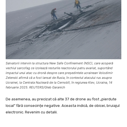
Salvatorii intervin la structura New Safe Confinement (NSC), care acoperă
vechiul sarcofag ce izolează resturile reactorului patru avariat, suportând
impactul unui atac cu dronă despre care președintele ucrainean Volodimir
Zelenski afirmă că a fost lansat de Rusia, în contextul atacului rus asupra
Ucrainei, la Centrala Nucleară de la Cernobîl, în regiunea Kiev, Ucraina, 14
februarie 2025. REUTERS/Gleb Garanich
De asemenea, au precizat că alte 37 de drone au fost „pierdute
local” fără consecințe negative. Aceasta indică, de obicei, bruiajul
electronic. Revenim cu detalii.