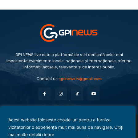
GPI NEWS.live este o platformă de știri dedicată celor mai
importante evenimente locale, naționale și internaționale, oferind
informații actuale, relevante și de interes public.
Contact us:
gpinewstv@gmail.com
Acest website folosește cookie-uri pentru a furniza
Evenimente
Politică
Economie
Social
Sport
Monden
Cultură
Antreprenoriat
vizitatorilor o experiență mult mai buna de navigare. Citiți
Administrație Publică
mai multe detalii depre
politica cookies
.