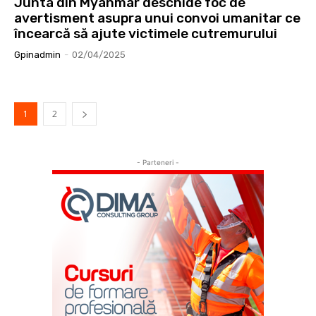
Junta din Myanmar deschide foc de
avertisment asupra unui convoi umanitar ce
încearcă să ajute victimele cutremurului
Gpinadmin
-
02/04/2025
1
2
- Parteneri -