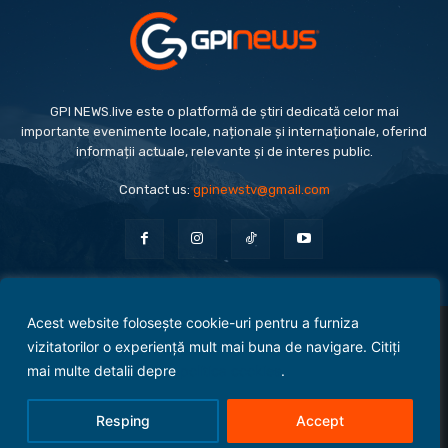
GPI NEWS.live este o platformă de știri dedicată celor mai
importante evenimente locale, naționale și internaționale, oferind
informații actuale, relevante și de interes public.
Contact us:
gpinewstv@gmail.com
Acest website folosește cookie-uri pentru a furniza
Evenimente
Politică
Economie
Social
Sport
Monden
Cultură
Antreprenoriat
vizitatorilor o experiență mult mai buna de navigare. Citiți
Administrație Publică
mai multe detalii depre
politica cookies
.
Termeni și condiții
Politica de confidențialitate
Politica Cookies
Contact
Resping
Accept
© 2025 Copyright - GPI NEWS