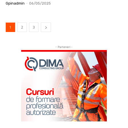
Gpinadmin
-
06/05/2025
1
2
3
- Parteneri -