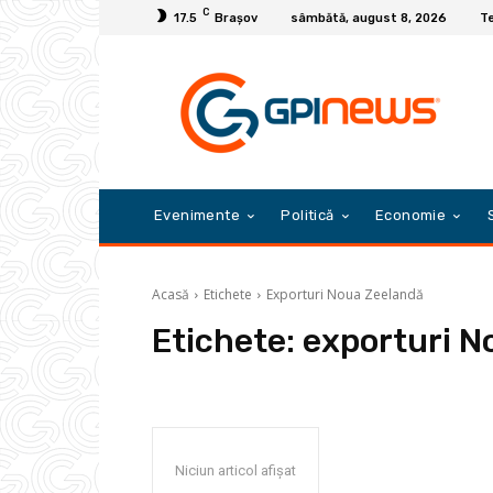
C
17.5
Braşov
sâmbătă, august 8, 2026
Te
Evenimente
Politică
Economie
Acasă
Etichete
Exporturi Noua Zeelandă
Etichete:
exporturi N
Niciun articol afișat