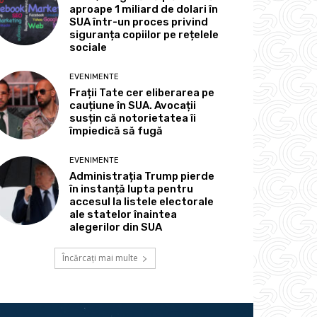
aproape 1 miliard de dolari în
SUA într-un proces privind
siguranța copiilor pe rețelele
sociale
EVENIMENTE
Frații Tate cer eliberarea pe
cauțiune în SUA. Avocații
susțin că notorietatea îi
împiedică să fugă
EVENIMENTE
Administrația Trump pierde
în instanță lupta pentru
accesul la listele electorale
ale statelor înaintea
alegerilor din SUA
Încărcați mai multe