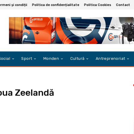
rmeni și condiții
Politica de confidențialitate
Politica Cookies
Contact
Social
Sport
Monden
Cultură
Antreprenoriat
oua Zeelandă