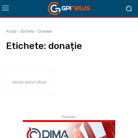
Acasă
Etichete
Donație
Etichete:
donație
Niciun articol afișat
- Parteneri -