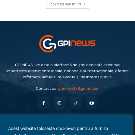
Încărcați mai multe
GPI NEWS.live este o platformă de știri dedicată celor mai
importante evenimente locale, naționale și internaționale, oferind
informații actuale, relevante și de interes public.
Contact us:
gpinewstv@gmail.com
Acest website folosește cookie-uri pentru a furniza
Evenimente
Politică
Economie
Social
Sport
Monden
Cultură
Antreprenoriat