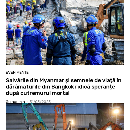
EVENIMENTE
Salvările din Myanmar și semnele de viață în
dărâmăturile din Bangkok ridică speranțe
după cutremurul mortal
Gpinadmin
-
31/03/2025