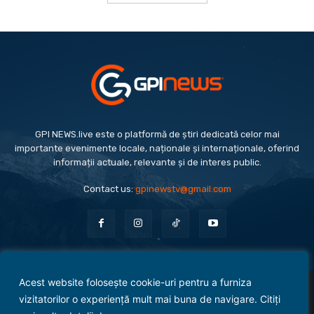
GPI NEWS.live este o platformă de știri dedicată celor mai
importante evenimente locale, naționale și internaționale, oferind
informații actuale, relevante și de interes public.
Contact us:
gpinewstv@gmail.com
Acest website folosește cookie-uri pentru a furniza
Evenimente
Politică
Economie
Social
Sport
Monden
Cultură
Antreprenoriat
vizitatorilor o experiență mult mai buna de navigare. Citiți
Administrație Publică