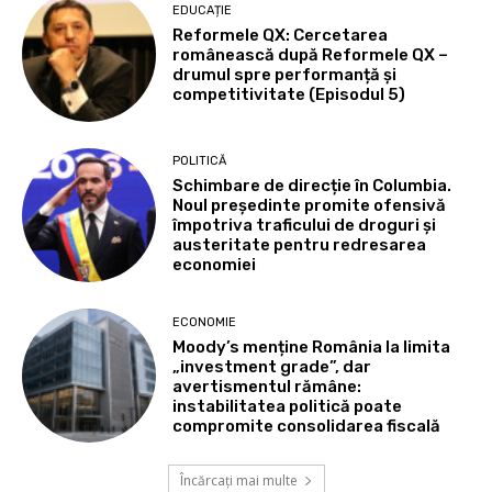
EDUCAȚIE
Reformele QX: Cercetarea
românească după Reformele QX –
drumul spre performanță și
competitivitate (Episodul 5)
POLITICĂ
Schimbare de direcție în Columbia.
Noul președinte promite ofensivă
împotriva traficului de droguri și
austeritate pentru redresarea
economiei
ECONOMIE
Moody’s menține România la limita
„investment grade”, dar
avertismentul rămâne:
instabilitatea politică poate
compromite consolidarea fiscală
Încărcați mai multe