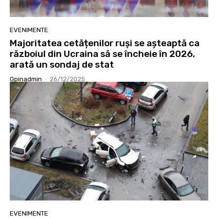
EVENIMENTE
Majoritatea cetățenilor ruși se așteaptă ca
războiul din Ucraina să se încheie în 2026,
arată un sondaj de stat
Gpinadmin
-
26/12/2025
EVENIMENTE