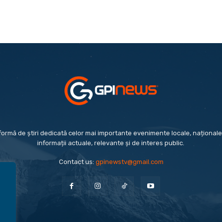
formă de știri dedicată celor mai importante evenimente locale, naționale 
informații actuale, relevante și de interes public.
Contact us:
gpinewstv@gmail.com