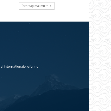
Încărcați mai multe
și internaționale, oferind