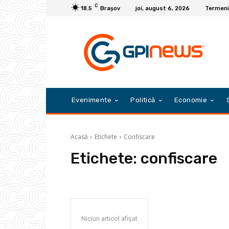
C
18.5
Braşov
joi, august 6, 2026
Termeni 
Evenimente
Politică
Economie
Acasă
Etichete
Confiscare
Etichete:
confiscare
Niciun articol afișat