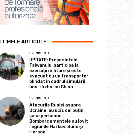
LTIMELE ARTICOLE
EVENIMENTE
UPDATE: Președintele
Taiwanului participă la
exerciții militare și este
evacuat cu un transportor
blindat în cadrul simulării
unui război cu China
EVENIMENTE
Atacurile Rusiei asupra
Ucrainei au ucis cel puțin
șase persoane.
Bombardamentele au lovit
regiunile Harkov, Sumî și
Herson