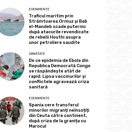
EVENIMENTE
Traficul maritim prin
Strâmtoarea Ormuz și Bab
el-Mandeb scade puternic
după atacurile revendicate
de rebelii Houthi asupra
unor petroliere saudite
SĂNĂTATE
De ce epidemia de Ebola din
Republica Democrată Congo
se răspândește atât de
rapid. Lipsa vaccinurilor și
conflictele agravează criza
sanitară
EVENIMENTE
Spania cere transferul
minorilor migranți neînsoțiți
din Ceuta către continent,
după criza de la granița cu
Marocul