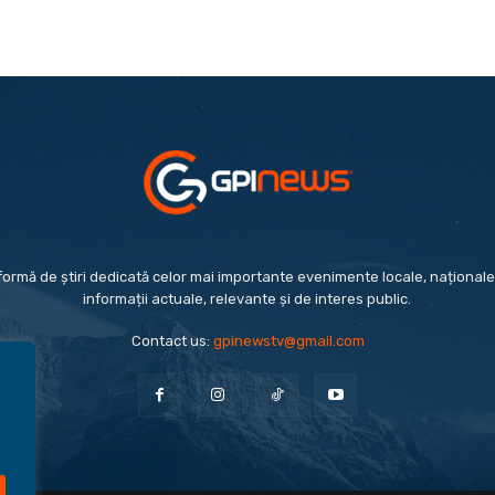
formă de știri dedicată celor mai importante evenimente locale, naționale 
informații actuale, relevante și de interes public.
Contact us:
gpinewstv@gmail.com