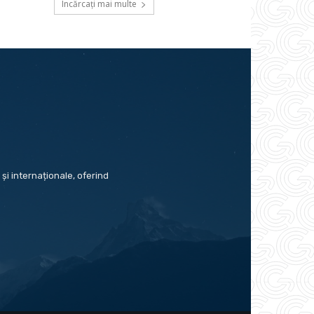
Încărcați mai multe
și internaționale, oferind