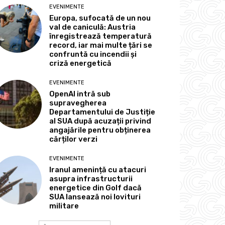
EVENIMENTE
Europa, sufocată de un nou
val de caniculă: Austria
înregistrează temperatură
record, iar mai multe țări se
confruntă cu incendii și
criză energetică
EVENIMENTE
OpenAI intră sub
supravegherea
Departamentului de Justiție
al SUA după acuzații privind
angajările pentru obținerea
cărților verzi
EVENIMENTE
Iranul amenință cu atacuri
asupra infrastructurii
energetice din Golf dacă
SUA lansează noi lovituri
militare