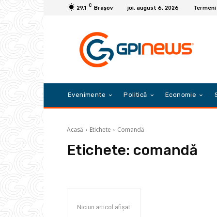
C
29.1
Braşov
joi, august 6, 2026
Termeni ș
Evenimente
Politică
Economie
Acasă
Etichete
Comandă
Etichete:
comandă
Niciun articol afișat