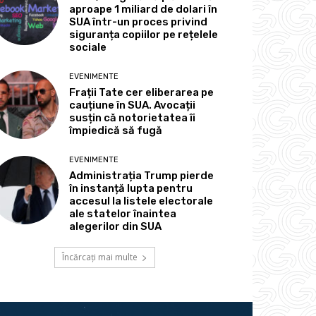
aproape 1 miliard de dolari în
SUA într-un proces privind
siguranța copiilor pe rețelele
sociale
EVENIMENTE
Frații Tate cer eliberarea pe
cauțiune în SUA. Avocații
susțin că notorietatea îi
împiedică să fugă
EVENIMENTE
Administrația Trump pierde
în instanță lupta pentru
accesul la listele electorale
ale statelor înaintea
alegerilor din SUA
Încărcați mai multe