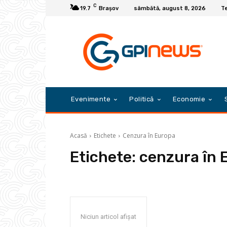
C
19.7
Braşov
sâmbătă, august 8, 2026
Te
Evenimente
Politică
Economie
Acasă
Etichete
Cenzura în Europa
Etichete:
cenzura în 
Niciun articol afișat