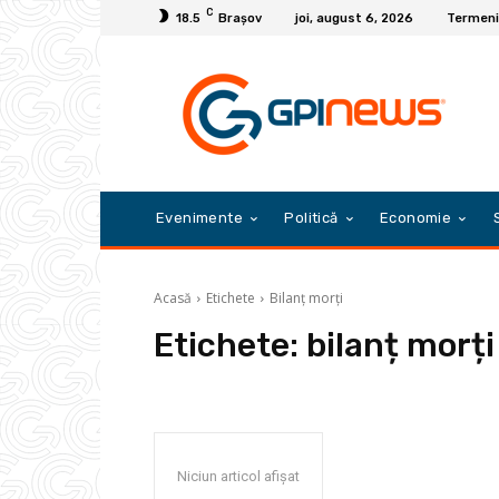
C
18.5
Braşov
joi, august 6, 2026
Termeni 
Evenimente
Politică
Economie
Acasă
Etichete
Bilanț morți
Etichete:
bilanț morți
Niciun articol afișat