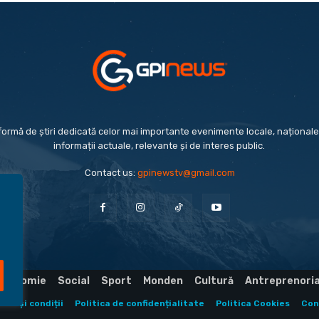
formă de știri dedicată celor mai importante evenimente locale, naționale 
informații actuale, relevante și de interes public.
Contact us:
gpinewstv@gmail.com
Economie
Social
Sport
Monden
Cultură
Antreprenori
eni și condiții
Politica de confidențialitate
Politica Cookies
Con