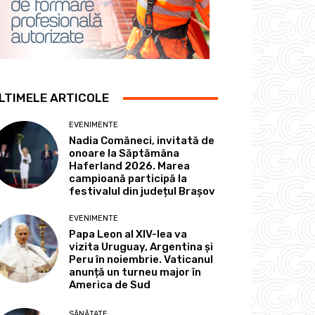
LTIMELE ARTICOLE
EVENIMENTE
Nadia Comăneci, invitată de
onoare la Săptămâna
Haferland 2026. Marea
campioană participă la
festivalul din județul Brașov
EVENIMENTE
Papa Leon al XIV-lea va
vizita Uruguay, Argentina și
Peru în noiembrie. Vaticanul
anunță un turneu major în
America de Sud
SĂNĂTATE