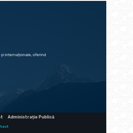
și internaționale, oferind
at
Administrație Publică
tact