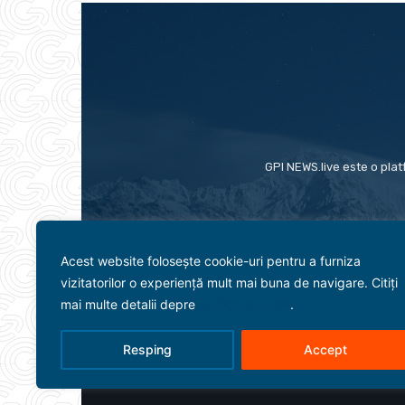
GPI NEWS.live este o plat
Acest website folosește cookie-uri pentru a furniza
vizitatorilor o experiență mult mai buna de navigare. Citiți
mai multe detalii depre
politica cookies
.
Resping
Accept
Evenimente
Politică
Term