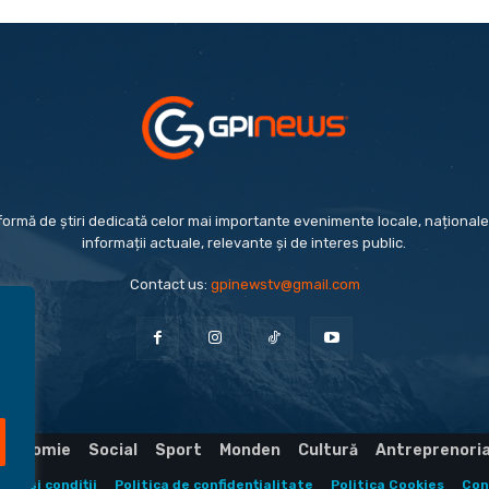
formă de știri dedicată celor mai importante evenimente locale, naționale 
informații actuale, relevante și de interes public.
Contact us:
gpinewstv@gmail.com
Economie
Social
Sport
Monden
Cultură
Antreprenori
eni și condiții
Politica de confidențialitate
Politica Cookies
Con