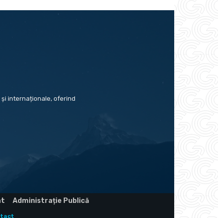
și internaționale, oferind
at
Administrație Publică
tact