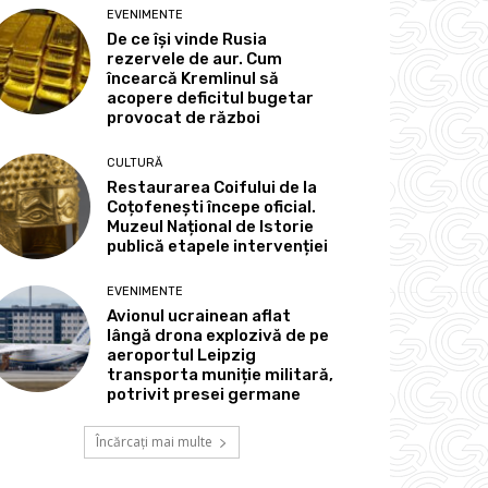
EVENIMENTE
De ce își vinde Rusia
rezervele de aur. Cum
încearcă Kremlinul să
acopere deficitul bugetar
provocat de război
CULTURĂ
Restaurarea Coifului de la
Coțofenești începe oficial.
Muzeul Național de Istorie
publică etapele intervenției
EVENIMENTE
Avionul ucrainean aflat
lângă drona explozivă de pe
aeroportul Leipzig
transporta muniție militară,
potrivit presei germane
Încărcați mai multe