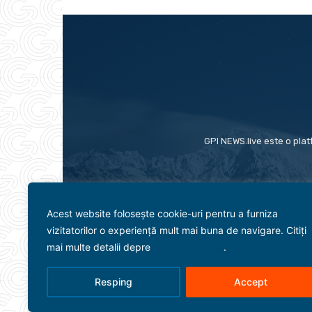
GPI NEWS.live este o plat
Acest website folosește cookie-uri pentru a furniza
vizitatorilor o experiență mult mai buna de navigare. Citiți
mai multe detalii depre
politica cookies
.
Resping
Accept
Evenimente
Politică
Term