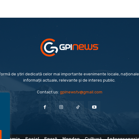
formă de știri dedicată celor mai importante evenimente locale, naționale 
informații actuale, relevante și de interes public.
Contact us:
gpinewstv@gmail.com