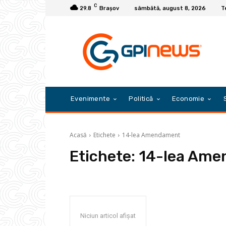
C
29.8
Braşov
sâmbătă, august 8, 2026
T
Evenimente
Politică
Economie
Acasă
Etichete
14-lea Amendament
Etichete:
14-lea Ame
Niciun articol afișat