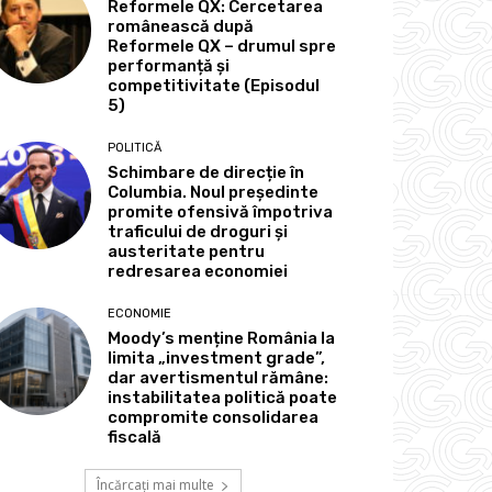
Reformele QX: Cercetarea
românească după
Reformele QX – drumul spre
performanță și
competitivitate (Episodul
5)
POLITICĂ
Schimbare de direcție în
Columbia. Noul președinte
promite ofensivă împotriva
traficului de droguri și
austeritate pentru
redresarea economiei
ECONOMIE
Moody’s menține România la
limita „investment grade”,
dar avertismentul rămâne:
instabilitatea politică poate
compromite consolidarea
fiscală
Încărcați mai multe