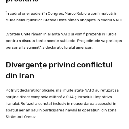
În cadrul unei audieri în Congres, Marco Rubio a confirmat că, în
ciuda nemulțumirilor, Statele Unite rămân angajate în cadrul NATO.
„Statele Unite rămân în alianța NATO și vom fi prezenți în Turcia
pentru a discuta toate aceste subiecte. Președintele va participa
personal la summit”, a declarat oficialul american.
Divergențe privind conflictul
din Iran
Potrivit declarațiilor oficiale, mai multe state NATO au refuzat să
sprijine direct campania militară a SUA și Israelului împotriva
Iranului. Refuzul a constat inclusiv în neacordarea accesului în
spațiul aerian sau în participarea navală la operațiuni din zona
Strâmtorii Ormuz.