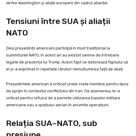
dintre Washington și aliații europeni din cadrul alianței.
Tensiuni între SUA și aliații
NATO
Deși președinții americani participă în mod tradițional la
summiturile NATO, în acest an au existat semne de întrebare
legate de prezența lui Trump. Acest fapt se datorează faptului că
el și-a exprimat în repetate rânduri nemulțumirea față de aliați.
Președintele american a criticat unele state membre pentru lipsa
de sprijin în contextul conflictului din Iran. De asemenea, le-a
criticat pentru refuzul de a permite utilizarea bazelor militare
americane sau a spațiului aerian în anumite operațiuni.
Relația SUA–NATO, sub
presiune