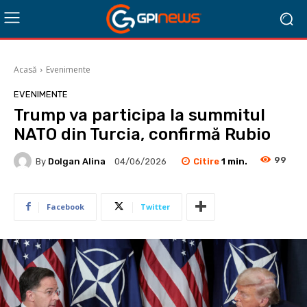
Acasă
Evenimente
EVENIMENTE
Trump va participa la summitul
NATO din Turcia, confirmă Rubio
99
Citire
1
min.
By
Dolgan Alina
04/06/2026
Facebook
Twitter