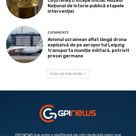
Coțofenești începe oficial. Muzeul
Național de Istorie publică etapele
intervenției
EVENIMENTE
Avionul ucrainean aflat lângă drona
explozivă de pe aeroportul Leipzig
transporta muniție militară, potrivit
presei germane
Încărcați mai multe
GPI NEWS.live este o platformă de știri dedicată celor mai