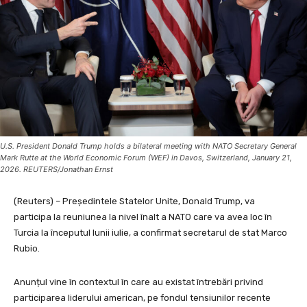
U.S. President Donald Trump holds a bilateral meeting with NATO Secretary General
Mark Rutte at the World Economic Forum (WEF) in Davos, Switzerland, January 21,
2026. REUTERS/Jonathan Ernst
(Reuters) – Președintele Statelor Unite, Donald Trump, va
participa la reuniunea la nivel înalt a NATO care va avea loc în
Turcia la începutul lunii iulie, a confirmat secretarul de stat Marco
Rubio.
Anunțul vine în contextul în care au existat întrebări privind
participarea liderului american, pe fondul tensiunilor recente