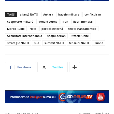
TAGS
alianță NATO
Ankara
bazele militare
conflict Iran
cooperare militară
donald trump
Iran
lideri mondiali
Marco Rubio
Nato
politică externă
relații transatlantice
Securitate internațională
spațiu aerian
Statele Unite
strategie NATO
sua
summit NATO
tensiuni NATO
Turcia
Facebook
Twitter