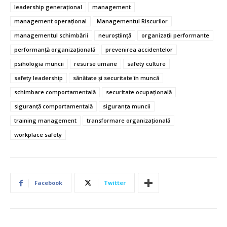
leadership generațional
management
management operațional
Managementul Riscurilor
managementul schimbării
neuroștiință
organizații performante
performanță organizațională
prevenirea accidentelor
psihologia muncii
resurse umane
safety culture
safety leadership
sănătate și securitate în muncă
schimbare comportamentală
securitate ocupațională
siguranță comportamentală
siguranța muncii
training management
transformare organizațională
workplace safety
Facebook
Twitter