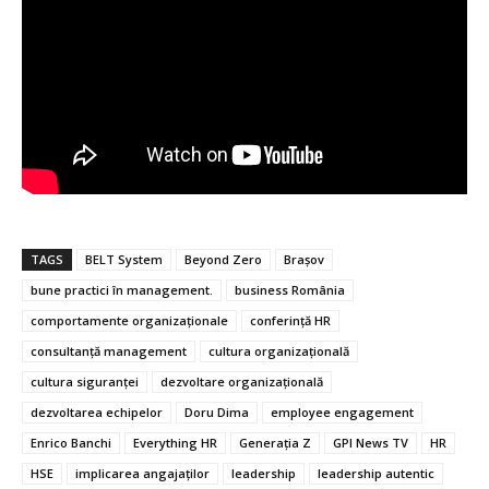
TAGS
BELT System
Beyond Zero
Brașov
bune practici în management.
business România
comportamente organizaționale
conferință HR
consultanță management
cultura organizațională
cultura siguranței
dezvoltare organizațională
dezvoltarea echipelor
Doru Dima
employee engagement
Enrico Banchi
Everything HR
Generația Z
GPI News TV
HR
HSE
implicarea angajaților
leadership
leadership autentic