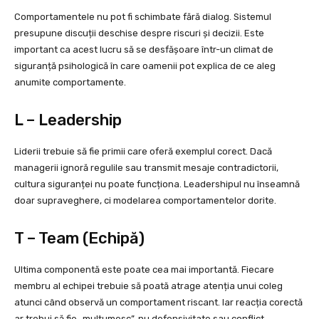
Comportamentele nu pot fi schimbate fără dialog. Sistemul
presupune discuții deschise despre riscuri și decizii. Este
important ca acest lucru să se desfășoare într-un climat de
siguranță psihologică în care oamenii pot explica de ce aleg
anumite comportamente.
L – Leadership
Liderii trebuie să fie primii care oferă exemplul corect. Dacă
managerii ignoră regulile sau transmit mesaje contradictorii,
cultura siguranței nu poate funcționa. Leadershipul nu înseamnă
doar supraveghere, ci modelarea comportamentelor dorite.
T – Team (Echipă)
Ultima componentă este poate cea mai importantă. Fiecare
membru al echipei trebuie să poată atrage atenția unui coleg
atunci când observă un comportament riscant. Iar reacția corectă
ar trebui să fie „mulțumesc”, nu defensivitate sau conflict.