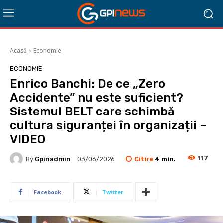
Acasă
Economie
ECONOMIE
Enrico Banchi: De ce „Zero
Accidente” nu este suficient?
Sistemul BELT care schimbă
cultura siguranței în organizații –
VIDEO
117
Citire
4
min.
By
Gpinadmin
03/06/2026
Facebook
Twitter