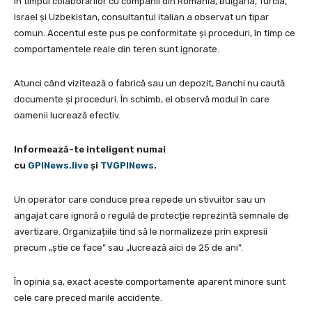
În timpul colaborărilor cu companii din România, Bulgaria, Turcia,
Israel și Uzbekistan, consultantul italian a observat un tipar
comun. Accentul este pus pe conformitate și proceduri, în timp ce
comportamentele reale din teren sunt ignorate.
Atunci când vizitează o fabrică sau un depozit, Banchi nu caută
documente și proceduri. În schimb, el observă modul în care
oamenii lucrează efectiv.
Informează-te inteligent numai
cu
GPINews.live
şi
TVGPINews
.
Un operator care conduce prea repede un stivuitor sau un
angajat care ignoră o regulă de protecție reprezintă semnale de
avertizare. Organizațiile tind să le normalizeze prin expresii
precum „știe ce face” sau „lucrează aici de 25 de ani”.
În opinia sa, exact aceste comportamente aparent minore sunt
cele care preced marile accidente.