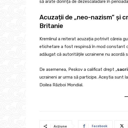
să arate dorința de dezescaladare în perioada
Acuzații de „neo-nazism” și cr
Britanie
Kremlinul a reiterat acuzația potrivit căreia 
etichetare a fost respinsă în mod constant de
adăugat că autoritățile ucrainene nu acordă s
De asemenea, Peskov a calificat drept „
sacri
ucraineni ar urma să participe. Aceștia sunt l
Doilea Război Mondial.
Facebook
Acțiune