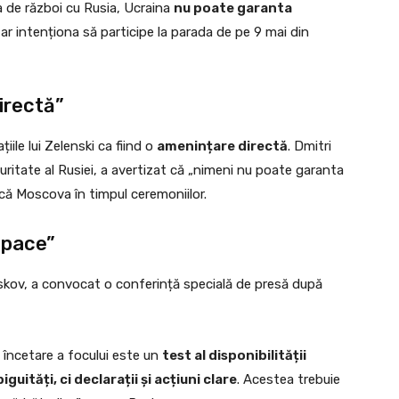
a de război cu Rusia, Ucraina
nu poate garanta
ar intenționa să participe la parada de pe 9 mai din
irectă”
iile lui Zelenski ca fiind o
amenințare directă
. Dmitri
uritate al Rusiei, a avertizat că „nimeni nu poate garanta
că Moscova în timpul ceremoniilor.
 pace”
eskov, a convocat o conferință specială de presă după
de încetare a focului este un
test al disponibilității
guități, ci declarații și acțiuni clare
. Acestea trebuie