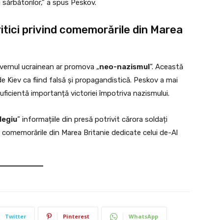
 sărbătorilor,” a spus Peskov.
itici privind comemorările din Marea
guvernul ucrainean ar promova „
neo-nazismul
”. Această
 Kiev ca fiind falsă și propagandistică. Peskov a mai
uficientă importanță victoriei împotriva nazismului.
legiu
” informațiile din presă potrivit cărora soldați
a comemorările din Marea Britanie dedicate celui de-Al
Twitter
Pinterest
WhatsApp