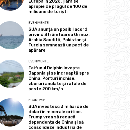
Europa în 2026. Țara se
apropie de pragul de 100 de
milioane de turiști
EVENIMENTE
SUA anunță un posibil acord
privind Strâmtoarea Ormuz.
Arabia Saudită, Pakistan și
Turcia semnează un pact de
apărare
EVENIMENTE
Taifunul Dolphin lovește
Japonia și se îndreaptă spre
China. Porturi închise,
zboruri anulate și rafale de
peste 200 km/h
ECONOMIE
SUA investesc 3 miliarde de
dolari în minerale critice.
Trump vrea să reducă
dependența de China și să
consolideze industria de