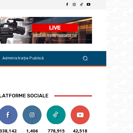
Administrație Publică
LATFORME SOCIALE
338,142
1,406
778,915
42,518