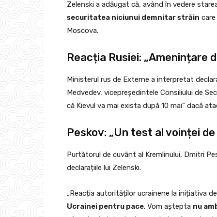
Zelenski a adăugat că, având în vedere stare
securitatea niciunui demnitar străin
care 
Moscova.
Reacția Rusiei: „Amenințare d
Ministerul rus de Externe a interpretat declaraț
Medvedev, vicepreședintele Consiliului de Sec
că Kievul va mai exista după 10 mai” dacă ata
Peskov: „Un test al voinței de
Purtătorul de cuvânt al Kremlinului, Dmitri P
declarațiile lui Zelenski.
„Reacția autorităților ucrainene la inițiativa 
Ucrainei pentru pace
. Vom aștepta
nu ambi