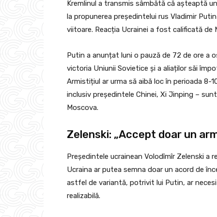
Kremlinul a transmis sâmbătă că așteaptă u
la propunerea președintelui rus Vladimir Putin 
viitoare. Reacția Ucrainei a fost calificată de
Putin a anunțat luni o pauză de 72 de ore a os
victoria Uniunii Sovietice și a aliaților săi îm
Armistițiul ar urma să aibă loc în perioada 8-10 
inclusiv președintele Chinei, Xi Jinping – sunt
Moscova.
Zelenski: „Accept doar un arm
Președintele ucrainean Volodîmîr Zelenski a r
Ucraina ar putea semna doar un acord de înce
astfel de variantă, potrivit lui Putin, ar nec
realizabilă.