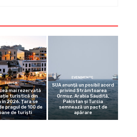
EVENIMENTE
TURISM
SUA anunță un posibil acord
 cea mai rezervată
privind Strâmtoarea
ație turistică din
Ormuz. Arabia Saudită,
 în 2026. Țara se
Pakistan și Turcia
de pragul de 100 de
semnează un pact de
oane de turiști
apărare