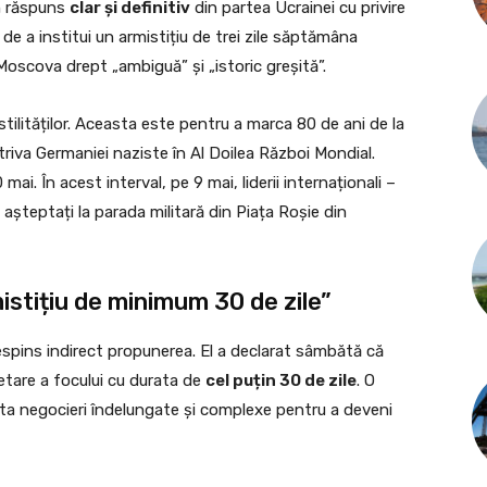
n răspuns
clar și definitiv
din partea Ucrainei cu privire
de a institui un armistițiu de trei zile săptămâna
 Moscova drept „ambiguă” și „istoric greșită”.
tilităților. Aceasta este pentru a marca 80 de ani de la
potriva Germaniei naziste în Al Doilea Război Mondial.
mai. În acest interval, pe 9 mai, liderii internaționali –
 așteptați la parada militară din Piața Roșie din
istițiu de minimum 30 de zile”
espins indirect propunerea. El a declarat sâmbătă că
tare a focului cu durata de
cel puțin 30 de zile
. O
esita negocieri îndelungate și complexe pentru a deveni