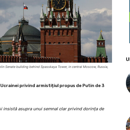
U
lin Senate building behind Spasskaya Tower, in central Moscow, Russia,
Ucrainei privind armistițiul propus de Putin de 3
și insistă asupra unui semnal clar privind dorința de