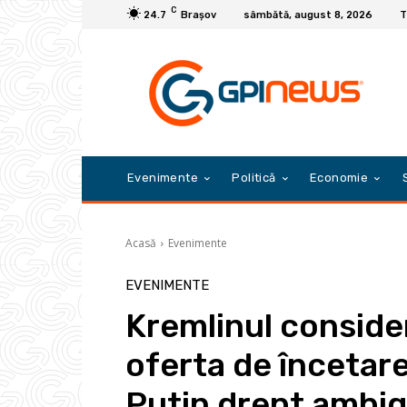
C
24.7
Braşov
sâmbătă, august 8, 2026
T
Evenimente
Politică
Economie
Acasă
Evenimente
EVENIMENTE
Kremlinul consider
oferta de încetare
Putin drept ambigu