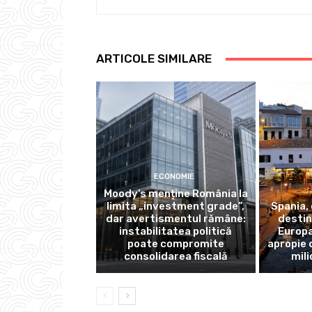
ARTICOLE SIMILARE
ECONOMIE
Moody’s menține România la
limita „investment grade”,
Spania,
dar avertismentul rămâne:
destin
instabilitatea politică
Europa
poate compromite
apropie 
consolidarea fiscală
mili