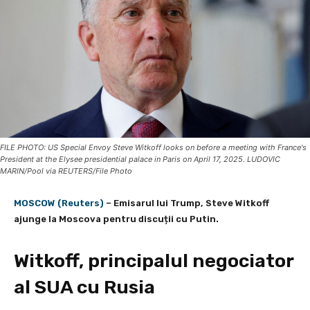
FILE PHOTO: US Special Envoy Steve Witkoff looks on before a meeting with France's
President at the Elysee presidential palace in Paris on April 17, 2025. LUDOVIC
MARIN/Pool via REUTERS/File Photo
MOSCOW (Reuters)
– Emisarul lui Trump, Steve Witkoff
ajunge la Moscova pentru discuții cu Putin.
Witkoff, principalul negociator
al SUA cu Rusia