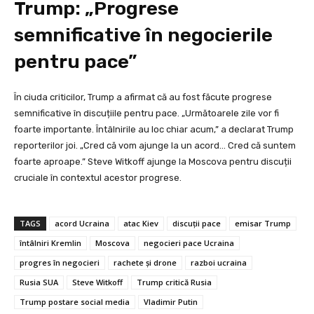
Trump: „Progrese
semnificative în negocierile
pentru pace”
În ciuda criticilor, Trump a afirmat că au fost făcute progrese
semnificative în discuțiile pentru pace. „Următoarele zile vor fi
foarte importante. Întâlnirile au loc chiar acum,” a declarat Trump
reporterilor joi. „Cred că vom ajunge la un acord… Cred că suntem
foarte aproape.” Steve Witkoff ajunge la Moscova pentru discuții
cruciale în contextul acestor progrese.
TAGS
acord Ucraina
atac Kiev
discuții pace
emisar Trump
întâlniri Kremlin
Moscova
negocieri pace Ucraina
progres în negocieri
rachete și drone
razboi ucraina
Rusia SUA
Steve Witkoff
Trump critică Rusia
Trump postare social media
Vladimir Putin