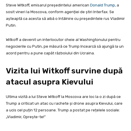
Steve Witkoff, emisarul președintelui american
Donald Trump
, a
sosit vineri la Moscova, conform agenției de știri Interfax. Se
așteaptă ca acesta să aibă o întâlnire cu președintele rus Vladimir
Putin.
Witkoff a devenit un interlocutor cheie al Washingtonului pentru
negocierile cu Putin, pe măsură ce Trump încearcă să ajungă la un
acord pentru a pune capăt războiului din Ucraina.
Vizita lui Witkoff survine după
atacul asupra Kievului
Ultima vizită a lui Steve Witkoff la Moscova are loc la o zi după ce
Trump a criticat un atac cu rachete și drone asupra Kievului, care
a ucis cel puțin 12 persoane. Trump a postat pe rețelele sociale:
„Vladimir, Oprește-te!”