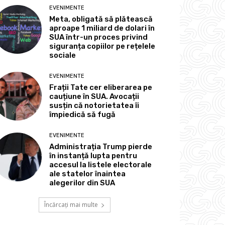
EVENIMENTE
Meta, obligată să plătească
aproape 1 miliard de dolari în
SUA într-un proces privind
siguranța copiilor pe rețelele
sociale
EVENIMENTE
Frații Tate cer eliberarea pe
cauțiune în SUA. Avocații
susțin că notorietatea îi
împiedică să fugă
EVENIMENTE
Administrația Trump pierde
în instanță lupta pentru
accesul la listele electorale
ale statelor înaintea
alegerilor din SUA
Încărcați mai multe