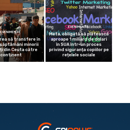
EVENIMENTE
EVENIMENTE
Meta, obligată să plătească
rea să transfere în
aproape 1 miliard de dolari
săptămâni minorii
în SUA într-un proces
ți din Ceuta către
privind siguranța copiilor pe
continent
rețelele sociale