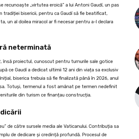
e recunoaște „virtutea eroică” a lui Antoni Gaudí, un pas
adiției bisericii, pentru ca Gaudí să fie beatificat,
ta, un al doilea miracol ar fi necesar pentru a-l declara
eră neterminată
2, însă proiectul, cunoscut pentru turnurile sale gotice
ă ce Gaudí a dedicat ultimii 12 ani din viața sa exclusiv
nițial, biserica trebuia să fie finalizată până în 2026, anul
 sa. Totuși, termenul a fost amânat pe termen nedefinit
niturile din turism ce finanțau construcția.
dicării
u” de către sursele media ale Vaticanului. Contribuția sa
xemplu de dedicare și credință profundă. Procesul de