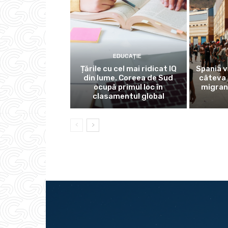
EDUCAȚIE
Țările cu cel mai ridicat IQ
Spania v
din lume. Coreea de Sud
câteva 
ocupă primul loc în
migran
clasamentul global