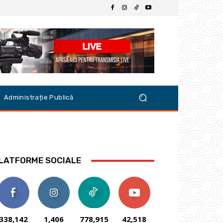
Administrație Publică
LATFORME SOCIALE
338,142
1,406
778,915
42,518