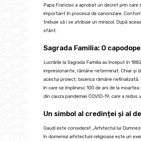
Papa Francisc a aprobat un decret prin care s
important în procesul de canonizare. Conform tr
trebuie să i se atribuie un miracol. După aceas
sfânt.
Sagrada Familia: O capodop
Lucrările la Sagrada Familia au început în 188
impresionante, rămâne neterminat. Chiar și dup
acestui proiect, biserica rămâne nefinalizată. I
în care se împlinesc 100 de ani de la moartea
din cauza pandemiei COVID-19, care a redus ve
Un simbol al credinței și al de
Gaudí este considerat „Arhitectul lui Dumneze
în domeniul arhitecturii religioase este un e