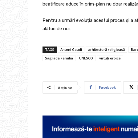
beatificare aduce în prim-plan nu doar realizări
Pentru a urmări evoluția acestui proces și a 
alături de noi.
TAGS
Antoni Gaudí
arhitectură religioasă
Bar
Sagrada Familia
UNESCO
virtuți eroice
Facebook
Acțiune