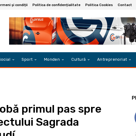
rmeni și condiții
Politica de confidențialitate
Politica Cookies
Contact
Social
Sport
Monden
Cultură
Antreprenoriat
P
obă primul pas spre
ectului Sagrada
udí