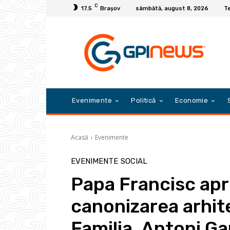
C
17.5
Braşov
sâmbătă, august 8, 2026
Te
Evenimente
Politică
Economie
Acasă
Evenimente
EVENIMENTE
SOCIAL
Papa Francisc apr
canonizarea arhit
Familia, Antoni Ga