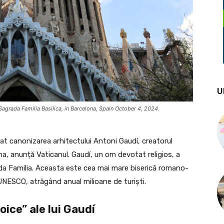
U
grada Familia Basilica, in Barcelona, Spain October 4, 2024.
t canonizarea arhitectului Antoni Gaudí, creatorul
ona, anunță Vaticanul. Gaudí, un om devotat religios, a
rada Familia. Aceasta este cea mai mare biserică romano-
UNESCO, atrăgând anual milioane de turiști.
ice” ale lui Gaudí