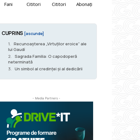
Fani
Cititori
Cititori
Abonați
CUPRINS
[ascunde]
Recunoașterea „Virtuților eroice” ale
lui Gaudí
Sagrada Familia: O capodoperă
neterminată
Un simbol al credinței și al dedicării
- Media Partners -