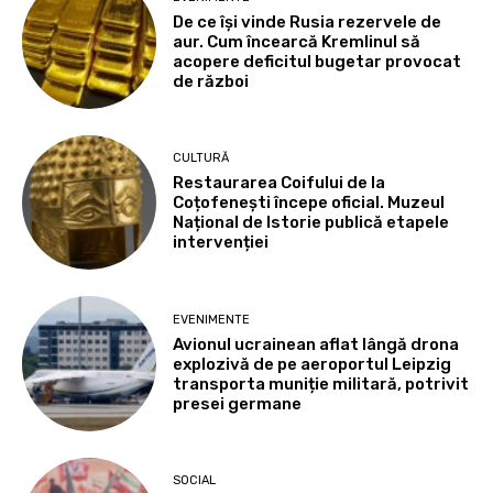
De ce își vinde Rusia rezervele de
aur. Cum încearcă Kremlinul să
acopere deficitul bugetar provocat
de război
CULTURĂ
Restaurarea Coifului de la
Coțofenești începe oficial. Muzeul
Național de Istorie publică etapele
intervenției
EVENIMENTE
Avionul ucrainean aflat lângă drona
explozivă de pe aeroportul Leipzig
transporta muniție militară, potrivit
presei germane
SOCIAL