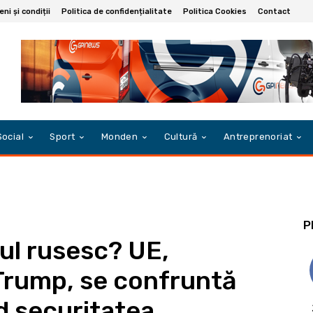
ni și condiții
Politica de confidențialitate
Politica Cookies
Contact
Social
Sport
Monden
Cultură
Antreprenoriat
P
zul rusesc? UE,
Trump, se confruntă
d securitatea