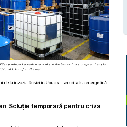
ies producer Leuna-Harze, looks at the barrels in a storage at their plant,
2, 2025. REUTERS/Lisi Niesner
ni de la invazia Rusiei în Ucraina, securitatea energetică
can: Soluție temporară pentru criza