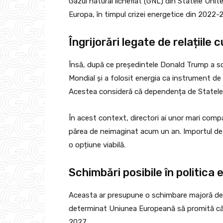
Gazul natural lichefiat (GNL) din Statele Unite 
Europa, în timpul crizei energetice din 2022-
Îngrijorări legate de relațiil
Însă, după ce președintele Donald Trump a sch
Mondial și a folosit energia ca instrument de
Acestea consideră că dependența de Statele U
În acest context, directori ai unor mari com
părea de neimaginat acum un an. Importul de g
o opțiune viabilă.
Schimbări posibile în politica
Aceasta ar presupune o schimbare majoră de po
determinat Uniunea Europeană să promită că 
2027.