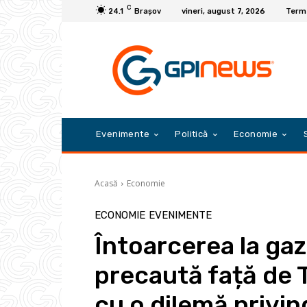
C
24.1
Braşov
vineri, august 7, 2026
Terme
Evenimente
Politică
Economie
Acasă
Economie
ECONOMIE
EVENIMENTE
Întoarcerea la ga
precaută față de 
cu o dilemă privin