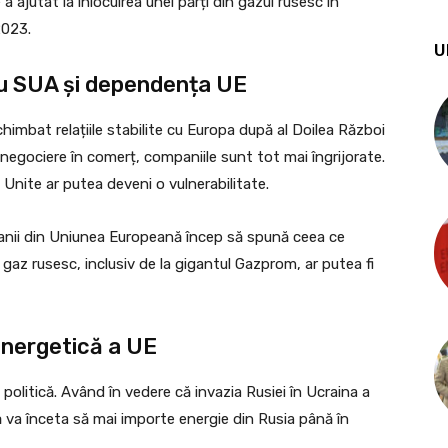
a ajutat la înlocuirea unei părți din gazul rusesc în
2023.
U
e cu SUA și dependența UE
imbat relațiile stabilite cu Europa după al Doilea Război
 negociere în comerț, companiile sunt tot mai îngrijorate.
nite ar putea deveni o vulnerabilitate.
panii din Uniunea Europeană încep să spună ceea ce
az rusesc, inclusiv de la gigantul Gazprom, ar putea fi
 energetică a UE
litică. Având în vedere că invazia Rusiei în Ucraina a
va înceta să mai importe energie din Rusia până în