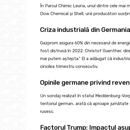
În Parcul Chimic Leuna, unul dintre cele mai 
Dow Chemical și Shell, unii producători susțin 
Criza industrială din Germania
Gazprom asigura 60% din necesarul de energie
fost distrusă în 2022. Christof Guenther, dire
mai putem aștepta.” El a adăugat că industri
cincilea trimestru consecutiv.
Opinile germane privind reven
Un sondaj realizat în statul Mecklenburg-V
teritoriul german, arată că aproape jumătate 
rusesc.
Factorul Trump: Impactul asup