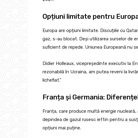
Opțiuni limitate pentru Europa
Europa are opțiuni limitate. Discuțiile cu Qat
gaz, s-au blocat. Deși utilizarea surselor de 
suficient de repede. Uniunea Europeană nu se 
Didier Holleaux, vicepreședinte executiv la En
rezonabilă în Ucraina, am putea reveni la livră
lichefiat.”
Franța și Germania: Diferențe
Franța, care produce multă energie nucleară, a
depindea de gazul rusesc ieftin pentru a susț
opțiuni mai puține.