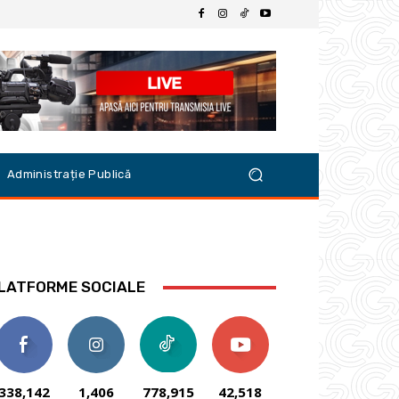
Administrație Publică
LATFORME SOCIALE
338,142
1,406
778,915
42,518