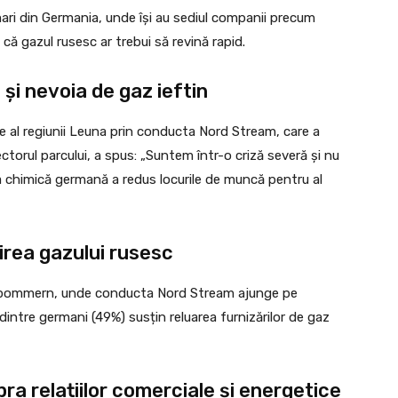
mari din Germania, unde își au sediul companii precum
că gazul rusesc ar trebui să revină rapid.
 și nevoia de gaz ieftin
 al regiunii Leuna prin conducta Nord Stream, care a
ctorul parcului, a spus: „Suntem într-o criză severă și nu
a chimică germană a redus locurile de muncă pentru al
irea gazului rusesc
orpommern, unde conducta Nord Stream ajunge pe
dintre germani (49%) susțin reluarea furnizărilor de gaz
ra relațiilor comerciale și energetice