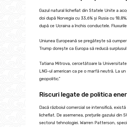
Gazul natural lichefiat din Statele Unite a aco
doi după Norvegia cu 33,6% și Rusia cu 18,8%
după ce Ucraina a închis conductele. Fluxuri
Uniunea Europeană se pregătește să cumpere m
Trump dorește ca Europa să reducă surplusul
Tatiana Mitrova, cercetătoare la Universitate
LNG-ul american ca pe o marfă neutră. La u
geopolitic.”
Riscuri legate de politica en
Dacă războiul comercial se intensifică, există 
lichefiat. De asemenea, prețurile gazului din S
sectorul tehnologiei. Warren Patterson, special