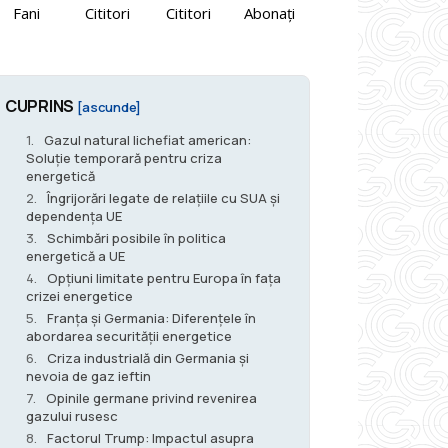
Fani
Cititori
Cititori
Abonați
CUPRINS
[ascunde]
Gazul natural lichefiat american:
Soluție temporară pentru criza
energetică
Îngrijorări legate de relațiile cu SUA și
dependența UE
Schimbări posibile în politica
energetică a UE
Opțiuni limitate pentru Europa în fața
crizei energetice
Franța și Germania: Diferențele în
abordarea securității energetice
Criza industrială din Germania și
nevoia de gaz ieftin
Opinile germane privind revenirea
gazului rusesc
Factorul Trump: Impactul asupra