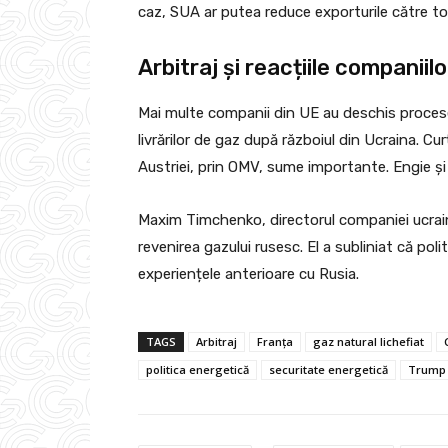
caz, SUA ar putea reduce exporturile către to
Arbitraj și reacțiile companii
Mai multe companii din UE au deschis procese
livrărilor de gaz după războiul din Ucraina. Cur
Austriei, prin OMV, sume importante. Engie și a
Maxim Timchenko, directorul companiei ucrain
revenirea gazului rusesc. El a subliniat că politi
experiențele anterioare cu Rusia.
TAGS
Arbitraj
Franța
gaz natural lichefiat
politica energetică
securitate energetică
Trump